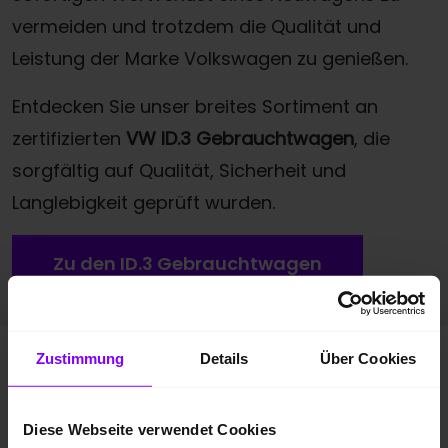
vermeiden und trotzdem die Qualität und
Leistung der Marke Volkswagen zu genießen.
Entdecken Sie unser breites Sortiment an
zertifizierten
VW ID.3 Gebrauchtwagen
, die
sorgfältig auf Qualität, Sicherheit und
Langlebigkeit geprüft wurden.
Zu den ID.3 Gebrauchtwagen
Zustimmung
Details
Über Cookies
Volkswagen ID. Modelle
im Überblick
Diese Webseite verwendet Cookies