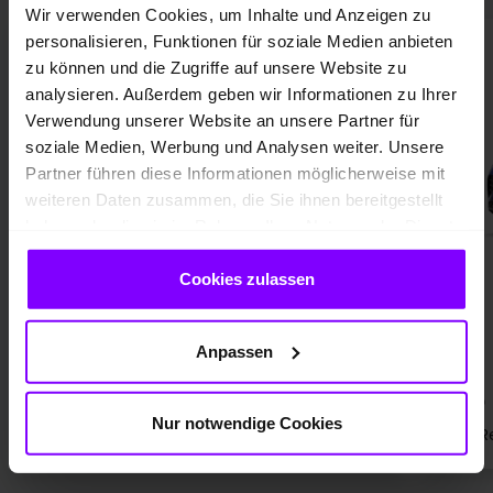
Wir verwenden Cookies, um Inhalte und Anzeigen zu
personalisieren, Funktionen für soziale Medien anbieten
2
zu können und die Zugriffe auf unsere Website zu
analysieren. Außerdem geben wir Informationen zu Ihrer
Verwendung unserer Website an unsere Partner für
soziale Medien, Werbung und Analysen weiter. Unsere
Partner führen diese Informationen möglicherweise mit
weiteren Daten zusammen, die Sie ihnen bereitgestellt
haben oder die sie im Rahmen Ihrer Nutzung der Dienste
gesammelt haben.
Cookies zulassen
VW ID. 3
Anpassen
16,2-14,9 kWh/100 km
0 g/km
; CO2-Klasse: A; Elektrische
Nur notwendige Cookies
Reichweite kombiniert: 402-575 km
R
VW ID. 3