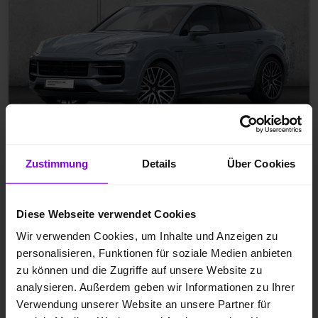
Zustimmung
Details
Über Cookies
Vorführfahrzeug
Hybrid (Benzin/Elektro)
Diese Webseite verwendet Cookies
EZ 01.2026
Wir verwenden Cookies, um Inhalte und Anzeigen zu
arktikgrau
personalisieren, Funktionen für soziale Medien anbieten
19.706 km
zu können und die Zugriffe auf unsere Website zu
analysieren. Außerdem geben wir Informationen zu Ihrer
382 kW / 519 PS
Verwendung unserer Website an unsere Partner für
Automatik