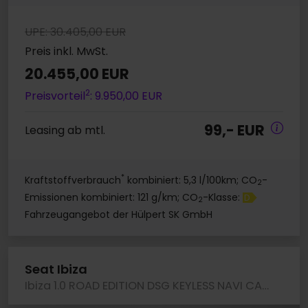
UPE: 30.405,00 EUR
Preis inkl. MwSt.
20.455,00 EUR
2
Preisvorteil
: 9.950,00 EUR
99,- EUR
Leasing ab mtl.
*
Kraftstoffverbrauch
kombiniert: 5,3 l/100km; CO
-
2
Emissionen kombiniert: 121 g/km; CO
-Klasse:
D
2
Fahrzeugangebot der Hülpert SK GmbH
Seat Ibiza
Ibiza 1.0 ROAD EDITION DSG KEYLESS NAVI CAM LM16