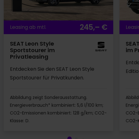
245,– €
Leasing ab mtl.
Leasi
SEAT Leon Style
SEAT
Sportstourer im
im P
Privatleasing
Entd
Entdecken Sie den SEAT Leon Style
Editi
Sportstourer für Privatkunden.
Abbildung zeigt Sonderausstattung.
Abbil
Energieverbrauch* kombiniert: 5,6 l/100 km;
Energi
CO2-Emissionen kombiniert: 128 g/km; CO2-
CO2-E
Klasse: D.
CO2-Kl
Angebot ansehen
Angebo