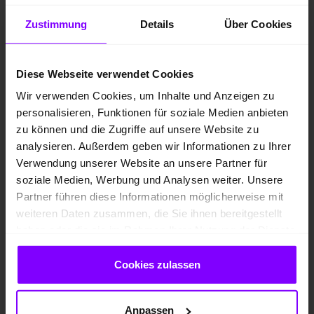
4.191 km
Zustimmung
Details
Über Cookies
85 kW / 116 PS
Automatik
Diese Webseite verwendet Cookies
LED-SCHEINWERFER
VORSERSITZE HEIZBAR
Wir verwenden Cookies, um Inhalte und Anzeigen zu
VIRTUAL COCKPIT
personalisieren, Funktionen für soziale Medien anbieten
zu können und die Zugriffe auf unsere Website zu
analysieren. Außerdem geben wir Informationen zu Ihrer
UPE: 33.915,00 EUR
Verwendung unserer Website an unsere Partner für
Preis inkl. MwSt.
soziale Medien, Werbung und Analysen weiter. Unsere
20.912,00 EUR
Partner führen diese Informationen möglicherweise mit
weiteren Daten zusammen, die Sie ihnen bereitgestellt
2
Preisvorteil
: 13.003,00 EUR
haben oder die sie im Rahmen Ihrer Nutzung der Dienste
gesammelt haben.
108,- EUR
Leasing ab mtl.
Cookies zulassen
*
Kraftstoffverbrauch
kombiniert: 5,3 l/100km; CO
-
2
Anpassen