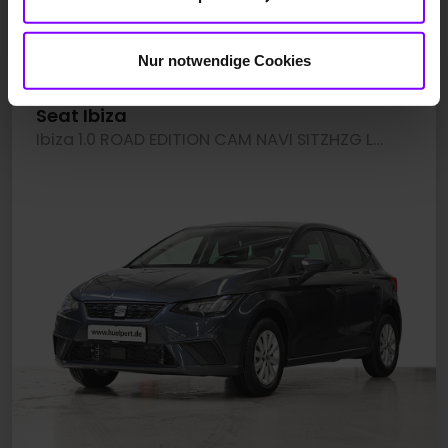
Emissionen kombiniert: 121 g/km; CO
-Klasse:
D
2
Fahrzeugangebot der Hülpert SK GmbH
Nur notwendige Cookies
Seat Ibiza
Ibiza 1.0 ROAD EDITION CAM NAVI SITZHZG LM15