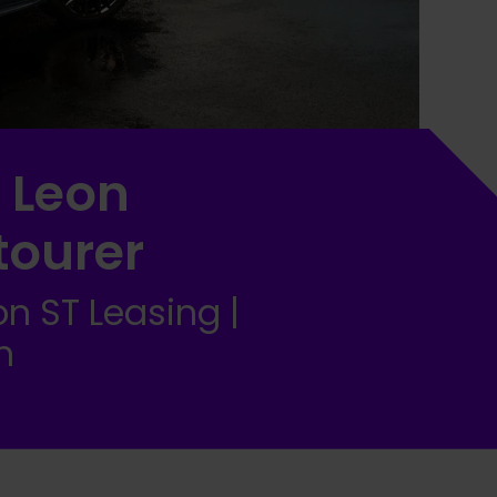
 Leon
tourer
n ST Leasing |
n