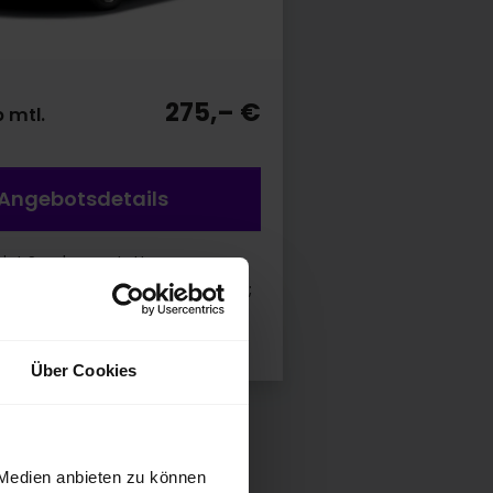
275,– €
 mtl.
Angebotsdetails
eigt Sonderausstattung.
rbrauch* kombiniert 5,8 l/100 km;
nen kombiniert: 133 g/km; CO2-
Über Cookies
 Medien anbieten zu können