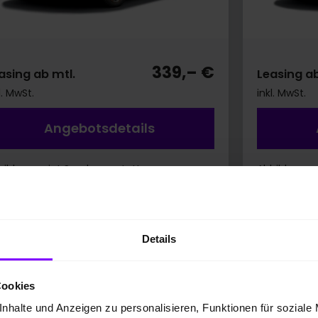
339,– €
asing ab mtl.
Leasing ab
l. MwSt.
inkl. MwSt.
Angebotsdetails
bildung zeigt Sonderausstattung.
Abbildung z
ergieverbrauch* kombiniert 5,4 l/100 km;
Kraftstoffve
2-Emissionen kombiniert: 124 g/km; CO2-
CO2-Emissio
sse: D.
Klasse: D.
Details
Cookies
nhalte und Anzeigen zu personalisieren, Funktionen für soziale