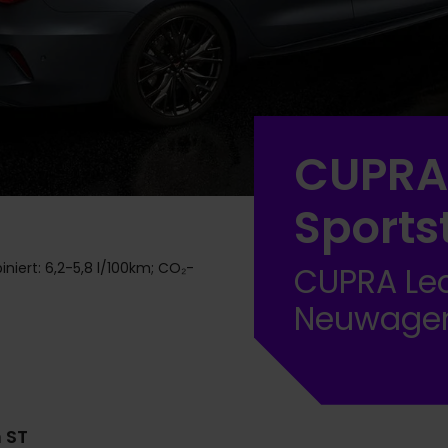
CUPRA
Sports
iert: 6,2-5,8 l/100km; CO₂-
CUPRA Leo
Neuwage
 ST