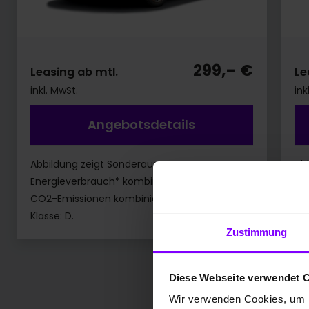
299,– €
Leasing ab mtl.
Le
inkl. MwSt.
ink
Angebotsdetails
Abbildung zeigt Sonderausstattung.
Ab
Energieverbrauch* kombiniert 5,4 l/100 km;
En
CO2-Emissionen kombiniert: 124 g/km; CO2-
CO
Klasse: D.
Kla
Zustimmung
Diese Webseite verwendet 
Wir verwenden Cookies, um I