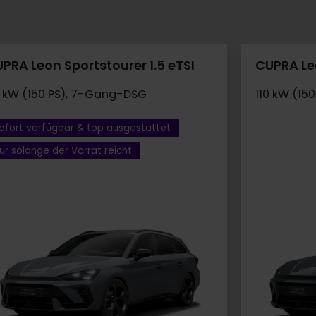
PRA Leon Sportstourer 1.5 eTSI
CUPRA Leo
0 kW (150 PS), 7-Gang-DSG
110 kW (15
ofort verfügbar & top ausgestattet
ur solange der Vorrat reicht