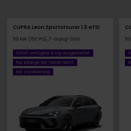
CUPRA Leon Sportstourer 1.5 eTSI
CU
110 kW (150 PS), 7-Gang-DSG
11
Sofort verfügbar & top ausgestattet
S
Nur solange der Vorrat reicht
N
Inkl. Loyalisierung