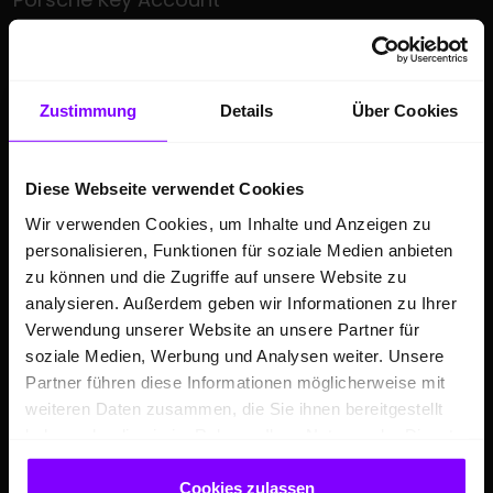
VW Taxi Zentrum
Fahrschulkompetenz-Zentrum
KEP-Zentrum Dortmund
Zustimmung
Details
Über Cookies
Tremonia meets Hülpert
Großkunden
Diese Webseite verwendet Cookies
Wir verwenden Cookies, um Inhalte und Anzeigen zu
ÜBER UNS
personalisieren, Funktionen für soziale Medien anbieten
Hülpert Unternehmenszentrale
zu können und die Zugriffe auf unsere Website zu
analysieren. Außerdem geben wir Informationen zu Ihrer
Hülpert Unternehmensgruppe
Verwendung unserer Website an unsere Partner für
Neuigkeiten
soziale Medien, Werbung und Analysen weiter. Unsere
Leistungsspektrum
Partner führen diese Informationen möglicherweise mit
weiteren Daten zusammen, die Sie ihnen bereitgestellt
Zentrale Dienste
haben oder die sie im Rahmen Ihrer Nutzung der Dienste
Kooperationen & Sponsoring
gesammelt haben.
Cookies zulassen