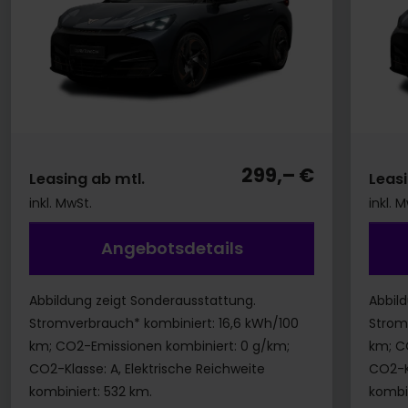
299,– €
Leasing ab mtl.
Leasi
inkl. MwSt.
inkl. 
Angebotsdetails
Abbildung zeigt Sonderausstattung.
Abbil
Stromverbrauch* kombiniert: 16,6 kWh/100
Strom
km; CO2-Emissionen kombiniert: 0 g/km;
km; C
CO2-Klasse: A, Elektrische Reichweite
CO2-Kl
kombiniert: 532 km.
kombin