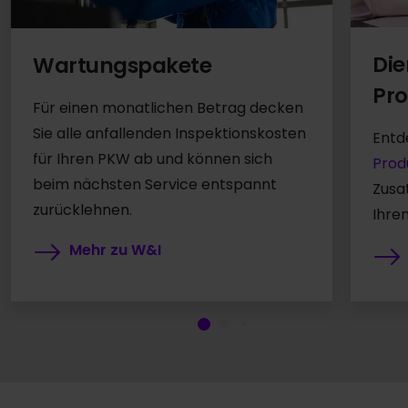
Die
Wartungspakete
Pro
Für einen monatlichen Betrag decken
Sie alle anfallenden Inspektionskosten
Entd
für Ihren PKW ab und können sich
Prod
beim nächsten Service entspannt
Zusa
zurücklehnen.
Ihre
Mehr zu W&I