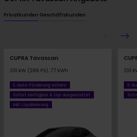
Privatkunden
Geschäftskunden
CUPRA Tavascan
CUP
210 kW (286 PS), 77 kWh
210 k
E-Auto-Förderung sichern
E-Au
Sofort verfügbar & top ausgestattet
Sofo
Inkl. Loyalisierung