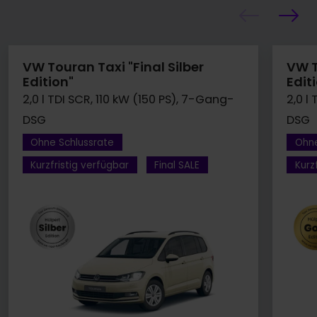
VW Touran Taxi "Final Silber
VW T
Edition"
Edit
2,0 l TDI SCR, 110 kW (150 PS), 7-Gang-
2,0 l
DSG
DSG
Ohne Schlussrate
Ohne
Kurzfristig verfügbar
Final SALE
Kurz