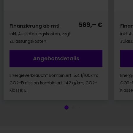
569,– €
Finanzierung ab mtl.
Fina
inkl. Auslieferungskosten, zzgl.
inkl. 
Zulassungskosten
Zulas
Angebotsdetails
Energieverbrauch* kombiniert: 5,4 l/100km;
Energi
CO2-Emission kombiniert: 142 g/km; CO2-
CO2-E
Klasse: E.
Klasse