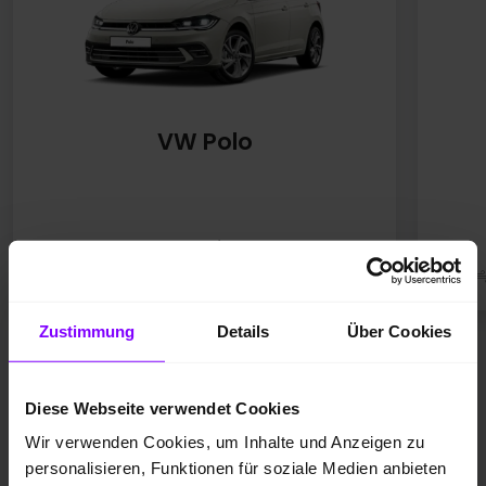
VW Polo
5,6-5,1 l/100 km
129-116 g/km
; CO2-Klasse D
VW Polo
Zustimmung
Details
Über Cookies
*
Kraftstoffverbrauch / Stromverbrauch kombiniert
*
CO
-Emissionen kombiniert; CO
-Klasse
2
2
Diese Webseite verwendet Cookies
Wir verwenden Cookies, um Inhalte und Anzeigen zu
personalisieren, Funktionen für soziale Medien anbieten