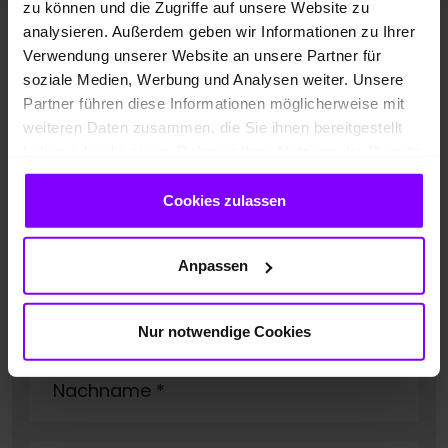
zu können und die Zugriffe auf unsere Website zu
analysieren. Außerdem geben wir Informationen zu Ihrer
Haben Sie Fragen zum VW
Verwendung unserer Website an unsere Partner für
soziale Medien, Werbung und Analysen weiter. Unsere
Touaran?
Kontaktieren Sie uns!
Partner führen diese Informationen möglicherweise mit
weiteren Daten zusammen, die Sie ihnen bereitgestellt
haben oder die sie im Rahmen Ihrer Nutzung der Dienste
Standort
*
gesammelt haben.
Cookies zulassen
Herr
Frau
Anpassen
Vorname
*
Nur notwendige Cookies
Nachname
*