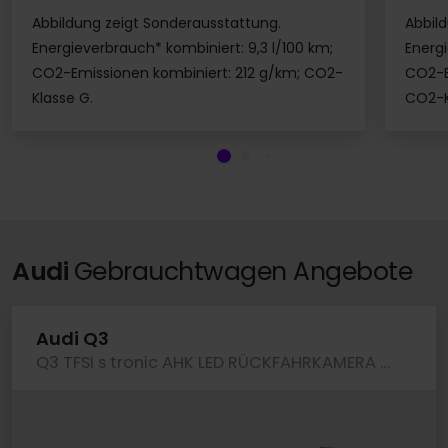
Abbildung zeigt Sonderausstattung.
Abbil
Energieverbrauch* kombiniert: 9,3 l/100 km;
Energi
CO2-Emissionen kombiniert: 212 g/km; CO2-
CO2-E
Klasse G.
CO2-K
Angebot ansehen
Angebo
Audi
Gebrauchtwagen Angebote
Audi Q3
Q3 TFSI s tronic AHK LED RÜCKFAHRKAMERA LM19