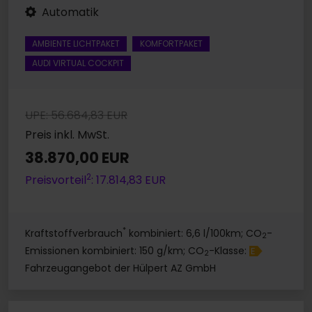
Automatik
AMBIENTE LICHTPAKET
KOMFORTPAKET
AUDI VIRTUAL COCKPIT
UPE: 56.684,83 EUR
Preis inkl. MwSt.
38.870,00 EUR
2
Preisvorteil
: 17.814,83 EUR
*
Kraftstoffverbrauch
kombiniert: 6,6 l/100km; CO
-
2
Emissionen kombiniert: 150 g/km; CO
-Klasse:
E
2
Fahrzeugangebot der Hülpert AZ GmbH