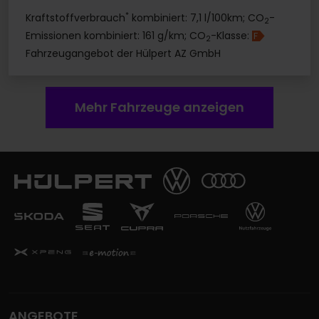
*
Kraftstoffverbrauch
kombiniert: 7,1 l/100km; CO
-
2
Emissionen kombiniert: 161 g/km; CO
-Klasse:
F
2
Fahrzeugangebot der Hülpert AZ GmbH
Mehr Fahrzeuge anzeigen
ANGEBOTE