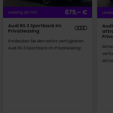
679,– €
Leasing ab mtl.
Leasi
Audi RS 3 Sportback im
Audi
Privatleasing
attr
Priv
Entdecken Sie den sofort verfügbaren
Siche
Audi RS 3 Sportback im Privatleasing!
verfü
attra