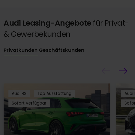
Audi Leasing-Angebote
für Privat-
& Gewerbekunden
Privatkunden
Geschäftskunden
Audi RS
Top Ausstattung
Audi 
Sofort verfügbar
Sofo