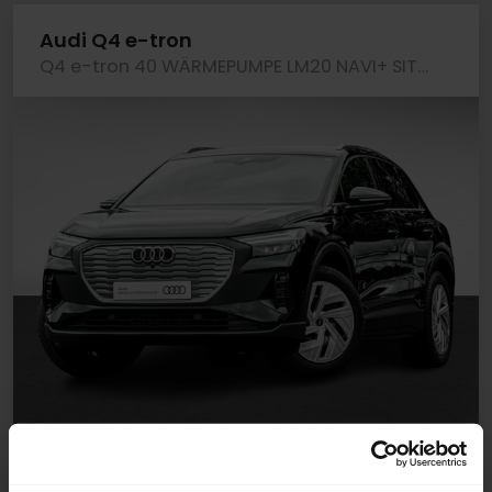
Audi Q4 e-tron
Q4 e-tron 40 WÄRMEPUMPE LM20 NAVI+ SITZHEIZUNG
Gebrauchtfahrzeug