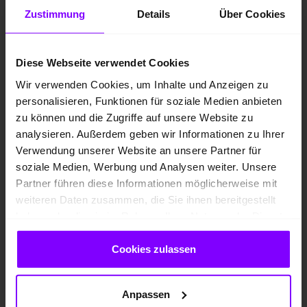
Zustimmung
Details
Über Cookies
Elektro
EZ 06.2024
Mythosschwarz Metallic
Diese Webseite verwendet Cookies
15.904 km
Wir verwenden Cookies, um Inhalte und Anzeigen zu
150 kW / 204 PS
personalisieren, Funktionen für soziale Medien anbieten
Automatik
zu können und die Zugriffe auf unsere Website zu
analysieren. Außerdem geben wir Informationen zu Ihrer
VIRTUAL COCKPIT
EINPARKHILFE
KLIMAAUTOMATIK
Verwendung unserer Website an unsere Partner für
soziale Medien, Werbung und Analysen weiter. Unsere
Partner führen diese Informationen möglicherweise mit
Preis inkl. MwSt.
weiteren Daten zusammen, die Sie ihnen bereitgestellt
41.811,00 EUR
haben oder die sie im Rahmen Ihrer Nutzung der Dienste
gesammelt haben.
Cookies zulassen
Fahrzeugangebot der Hülpert AZ GmbH
Anpassen