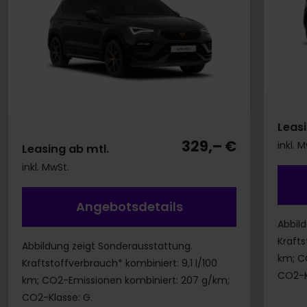
Leasi
329,– €
inkl. 
Leasing ab mtl.
inkl. MwSt.
Angebotsdetails
Abbil
Krafts
Abbildung zeigt Sonderausstattung.
km; C
Kraftstoffverbrauch* kombiniert: 9,1 l/100
CO2-K
km; CO2-Emissionen kombiniert: 207 g/km;
CO2-Klasse: G.