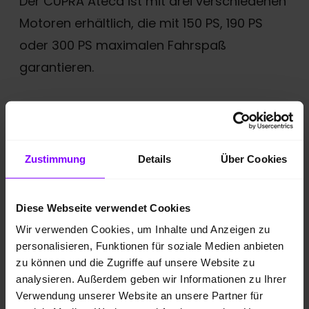
Der CUPRA Ateca ist mit drei verschiedenen
Motoren erhältlich, die mit 150 PS, 190 PS
oder 300 PS maximalen Fahrspaß
garantieren.
Welche Abmessungen (Länge, Höhe,
Breite) hat der CUPRA Ateca sowie sein
Zustimmung
Details
Über Cookies
Kofferraum?
Diese Webseite verwendet Cookies
Der CUPRA Ateca misst 439,4 cm in der
Wir verwenden Cookies, um Inhalte und Anzeigen zu
Länge, 184,1 cm in der Breite und 161,5 cm in
personalisieren, Funktionen für soziale Medien anbieten
zu können und die Zugriffe auf unsere Website zu
der Höhe. Der Kofferraum bietet ein
analysieren. Außerdem geben wir Informationen zu Ihrer
Fassungsvermögen von 485 Litern, wenn
Verwendung unserer Website an unsere Partner für