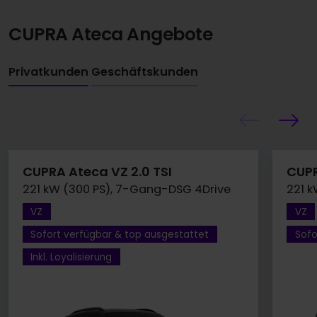
CUPRA Ateca Angebote
Privatkunden
Geschäftskunden
CUPRA Ateca VZ 2.0 TSI
CUPR
221 kW (300 PS), 7-Gang-DSG 4Drive
221 
VZ
VZ
Sofort verfügbar & top ausgestattet
Sofo
Inkl. Loyalisierung