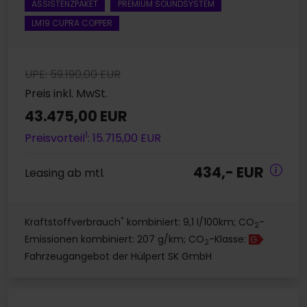
ASSISTENZPAKET
PREMIUM SOUNDSYSTEM
LM19 CUPRA COPPER
UPE: 59.190,00 EUR
Preis inkl. MwSt.
43.475,00 EUR
1
Preisvorteil
: 15.715,00 EUR
434,- EUR
Leasing ab mtl.
*
Kraftstoffverbrauch
kombiniert: 9,1 l/100km; CO
-
2
Emissionen kombiniert: 207 g/km; CO
-Klasse:
G
2
Fahrzeugangebot der Hülpert SK GmbH