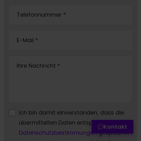
Telefonnummer
*
E-Mail
*
Ihre Nachricht
*
Termin online buchen
Zum Kontaktformular
Ich bin damit einverstanden, dass die
Werkstatttermin-Hotline
übermittelten Daten entsprechend der
Kontakt
Datenschutzbestimmungen
gespeichert