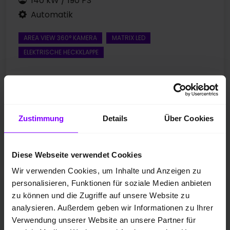
140 kW / 190 PS
Automatik
AREA VIEW 360° KAMERA
MATRIX LED
ELEKTRISCHE HECKKLAPPE
Preis inkl. MwSt.
33.888,00 EUR
Zustimmung
Details
Über Cookies
Fahrzeugangebot der Hülpert SK GmbH
Diese Webseite verwendet Cookies
Wir verwenden Cookies, um Inhalte und Anzeigen zu
personalisieren, Funktionen für soziale Medien anbieten
Skoda Karoq
zu können und die Zugriffe auf unsere Website zu
Karoq 2.0 SPORTLINE DSG AHK PANO MATRIXLED LM19
analysieren. Außerdem geben wir Informationen zu Ihrer
Verwendung unserer Website an unsere Partner für