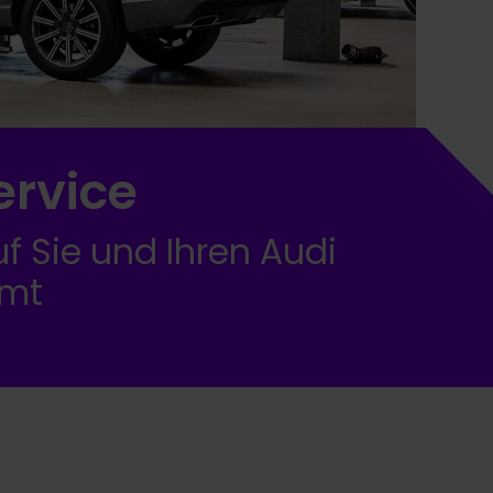
ervice
uf Sie und Ihren Audi
mmt