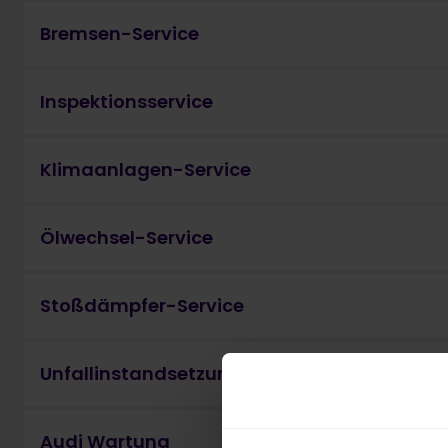
Bremsen-Service
Inspektionsservice
Klimaanlagen-Service
Ölwechsel-Service
Stoßdämpfer-Service
Unfallinstandsetzungsservice
Audi Wartung