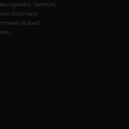
ulkompetenz-Zentrum
trum Dortmund
a meets Hülpert
den