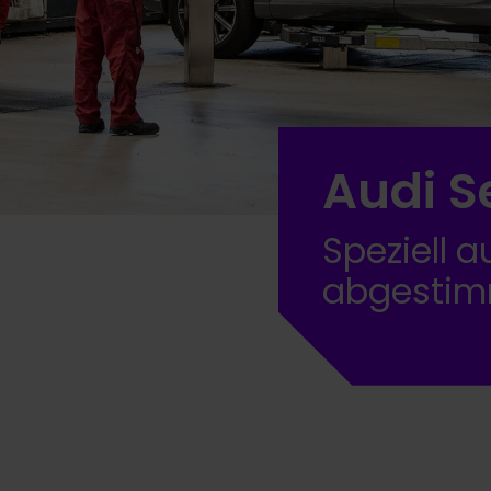
Audi S
Speziell a
abgesti