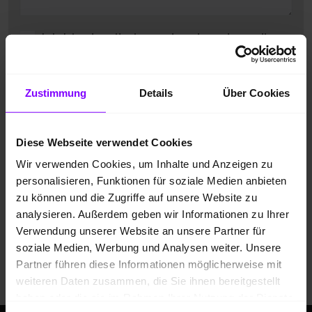
Ich bin damit einverstanden, dass die
übermittelten Daten entsprechend der
Datenschutzbestimmungen
gespeichert
Zustimmung
Details
Über Cookies
und verarbeitet werden dürfen. Zudem
gebe ich meine Zustimmung über die
Diese Webseite verwendet Cookies
angegebenen Möglichkeiten kontaktiert
Wir verwenden Cookies, um Inhalte und Anzeigen zu
zu werden.
*
personalisieren, Funktionen für soziale Medien anbieten
zu können und die Zugriffe auf unsere Website zu
* Pflichtfeld
analysieren. Außerdem geben wir Informationen zu Ihrer
Verwendung unserer Website an unsere Partner für
Anti-Roboter-Verifizierung
Senden
soziale Medien, Werbung und Analysen weiter. Unsere
Hier klicken
Partner führen diese Informationen möglicherweise mit
Friendly
Captcha ⇗
weiteren Daten zusammen, die Sie ihnen bereitgestellt
haben oder die sie im Rahmen Ihrer Nutzung der Dienste