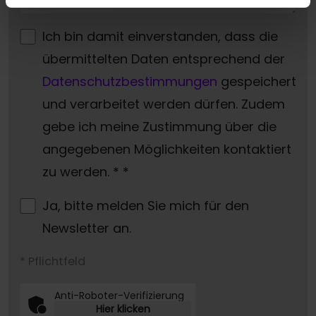
Ich bin damit einverstanden, dass die
übermittelten Daten entsprechend der
Datenschutzbestimmungen
gespeichert
und verarbeitet werden dürfen. Zudem
gebe ich meine Zustimmung über die
angegebenen Möglichkeiten kontaktiert
zu werden. *
*
Ja, bitte melden Sie mich für den
Newsletter an.
* Pflichtfeld
Anti-Roboter-Verifizierung
Hier klicken