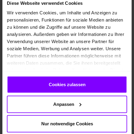
Diese Webseite verwendet Cookies
Vorname
*
Wir verwenden Cookies, um Inhalte und Anzeigen zu
personalisieren, Funktionen für soziale Medien anbieten
zu können und die Zugriffe auf unsere Website zu
Nachname
*
analysieren. Außerdem geben wir Informationen zu Ihrer
Verwendung unserer Website an unsere Partner für
soziale Medien, Werbung und Analysen weiter. Unsere
Telefonnummer
*
Partner führen diese Informationen möglicherweise mit
weiteren Daten zusammen, die Sie ihnen bereitgestellt
haben oder die sie im Rahmen Ihrer Nutzung der Dienste
gesammelt haben.
E-Mail
*
Cookies zulassen
Ihre Nachricht
*
Anpassen
Nur notwendige Cookies