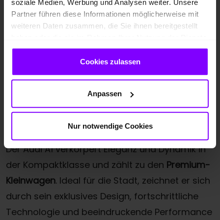
soziale Medien, Werbung und Analysen weiter. Unsere
Kompaktformat
Partner führen diese Informationen möglicherweise mit
weiteren Daten zusammen, die Sie ihnen bereitgestellt
haben oder die sie im Rahmen Ihrer Nutzung der Dienste
gesammelt haben.
Cookies zulassen
Anpassen
Nur notwendige Cookies
Der Audi A1 verkörpert Eleganz und Dynamik in
der Kompaktklasse und zählt zu den
Premium-
Kleinwagen
. Ideal für die Stadt, zeichnet er sich
durch sein exklusives Design, fortschrittliche
Technologie und beeindruckende Performance