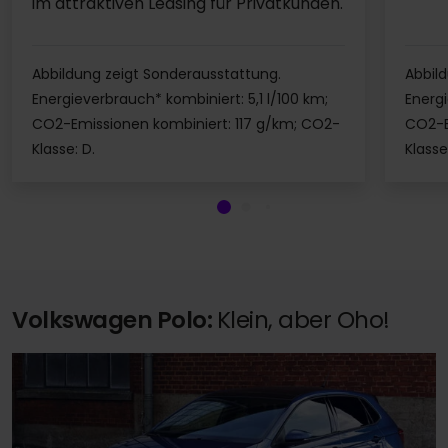
im attraktiven Leasing für Privatkunden.
Abbildung zeigt Sonderausstattung.
Abbil
Energieverbrauch* kombiniert: 5,1 l/100 km;
Energi
CO2-Emissionen kombiniert: 117 g/km; CO2-
CO2-E
Klasse: D.
Klasse
Angebot ansehen
Angebo
Volkswagen Polo:
Klein, aber Oho!