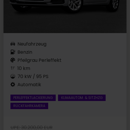
Neufahrzeug
Benzin
Pfeilgrau Perleffekt
10 km
70 kW / 95 PS
Automatik
PERLEFFEKTLACKIERUNG
KLIMAAUTOM. & SITZHZG
RÜCKFAHRKAMERA
UPE: 30.200,00 EUR