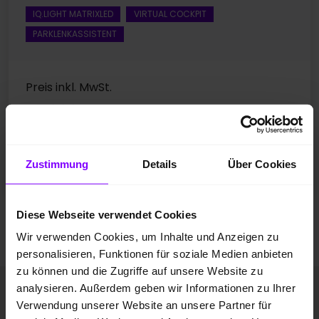
IQ.LIGHT MATRIXLED
VIRTUAL COCKPIT
PARKLENKASSISTENT
Preis inkl. MwSt.
24.888,00 EUR
Zustimmung
Details
Über Cookies
Fahrzeugangebot der Hülpert VZ GmbH
Diese Webseite verwendet Cookies
Mehr Fahrzeuge anzeigen
Wir verwenden Cookies, um Inhalte und Anzeigen zu
personalisieren, Funktionen für soziale Medien anbieten
zu können und die Zugriffe auf unsere Website zu
analysieren. Außerdem geben wir Informationen zu Ihrer
Audi A1:
Eleganz im
Verwendung unserer Website an unsere Partner für