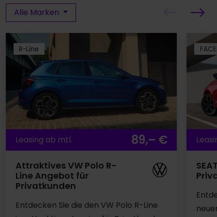
Alle Marken
R-Line
FACE
89,– €
Leasing ab mtl.
Leasi
Attraktives VW Polo R-
SEAT
Line Angebot für
Priv
Privatkunden
Entde
Entdecken Sie die den VW Polo R-Line
neuen