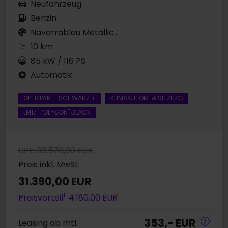
Neufahrzeug
Benzin
Navarrablau Metallic...
10 km
85 kW / 116 PS
Automatik
OPTIKPAKET SCHWARZ +
KLIMAAUTOM. & SITZHZG
LM17 "POLYGON" BLACK
UPE: 35.570,00 EUR
Preis inkl. MwSt.
31.390,00 EUR
1
Preisvorteil
: 4.180,00 EUR
353,- EUR
Leasing ab mtl.