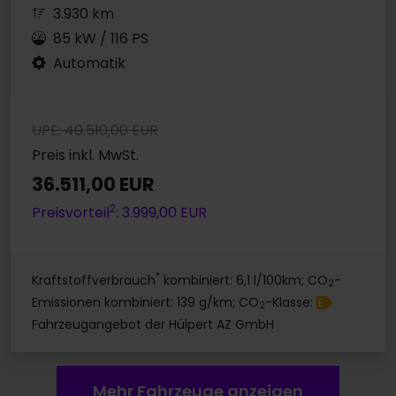
3.930 km
85 kW / 116 PS
Automatik
UPE: 40.510,00 EUR
Preis inkl. MwSt.
36.511,00 EUR
2
Preisvorteil
: 3.999,00 EUR
*
Kraftstoffverbrauch
kombiniert: 6,1 l/100km; CO
-
2
Emissionen kombiniert: 139 g/km; CO
-Klasse:
E
2
Fahrzeugangebot der Hülpert AZ GmbH
Mehr Fahrzeuge anzeigen