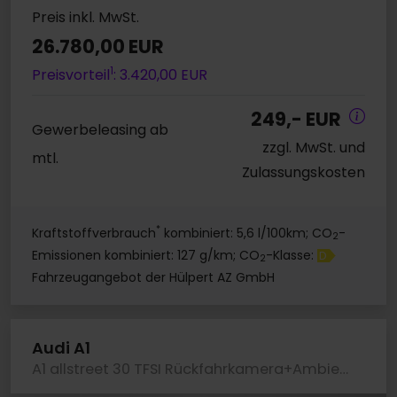
Preis inkl. MwSt.
26.780,00 EUR
1
Preisvorteil
: 3.420,00 EUR
249,- EUR
Gewerbeleasing ab
zzgl. MwSt. und
mtl.
Zulassungskosten
*
Kraftstoffverbrauch
kombiniert: 5,6 l/100km; CO
-
2
Emissionen kombiniert: 127 g/km; CO
-Klasse:
D
2
Fahrzeugangebot der Hülpert AZ GmbH
Audi A1
A1 allstreet 30 TFSI Rückfahrkamera+AmbienteLichtpaketPlus+Sitzheizung