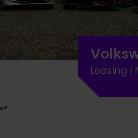
Volksw
Leasing 
olf