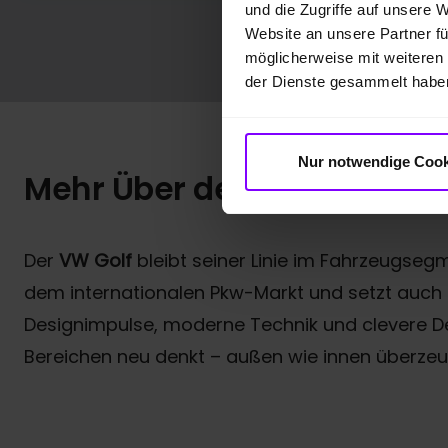
und die Zugriffe auf unsere 
Website an unsere Partner fü
möglicherweise mit weiteren
der Dienste gesammelt habe
Nur notwendige Cook
Mehr Über den VW Golf
Der
VW Golf
bleibt seiner Linie im Fahrzeugsegm
dem internationalen Pkw-Markt und setzt auch in
Designimpulse, moderne Technik und clevere Deta
Bereichen neu denkt – außen wie innen überzeug