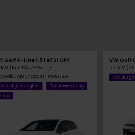
 Golf R-Line 1,5 l eTSI OPF
VW Golf G
0 kW (150 PS), 7-Gang-
195 kW (2
ppelkupplungsgetriebe DSG
Top ausge
urzfristig verfügbar
Top Ausstattung
-Line