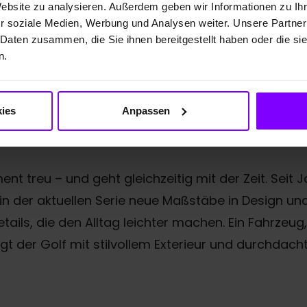
Website zu analysieren. Außerdem geben wir Informationen zu I
r soziale Medien, Werbung und Analysen weiter. Unsere Partner
 Daten zusammen, die Sie ihnen bereitgestellt haben oder die s
n.
ies
Anpassen
ent treu – und geht gleichzeitig mit der Zeit. Seit
 der aktuellen Serie neue Maßstäbe in Design und F
ils, die den Alltag leichter machen. Ein Fahrzeug,
t der Golf mit stilvollem Exterieur und durchdach