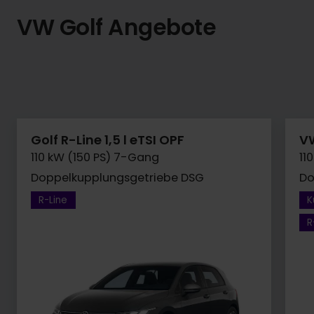
VW Golf Angebote
Golf R-Line 1,5 l eTSI OPF
VW
110 kW (150 PS) 7-Gang
11
Doppelkupplungsgetriebe DSG
Do
R-Line
K
R