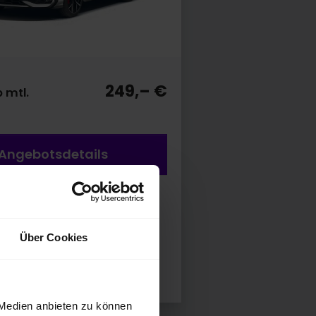
249,– €
 mtl.
Angebotsdetails
eigt Sonderausstattung.
auch* kombiniert: 7,2 l/100 km;
nen kombiniert: 163 g/km; CO2-
Über Cookies
 Medien anbieten zu können