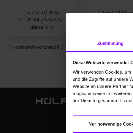
5,7-5,0 l/100 km
5,8-5,3 l/100 
128-114 g/km; CO₂-
132-120 g/km; 
Klasse: D-C
Klasse: D
Ibiza
Arona
Zustimmung
*
Kraftstoffverbrauch / Stromverbrauch kombiniert
Diese Webseite verwendet 
Wir verwenden Cookies, um I
und die Zugriffe auf unsere 
Website an unsere Partner fü
möglicherweise mit weiteren
der Dienste gesammelt habe
Nur notwendige Cook