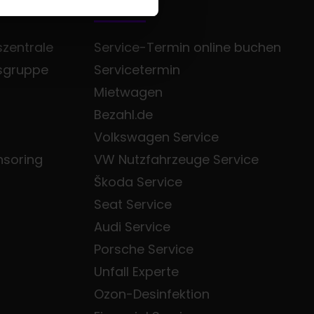
SERVICE
zentrale
Service-Termin online buchen
sgruppe
Servicetermin
Mietwagen
Bezahl.de
Volkswagen Service
nsoring
VW Nutzfahrzeuge Service
Škoda Service
Seat Service
Audi Service
Porsche Service
Unfall Experte
Ozon-Desinfektion