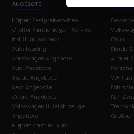
ANGEBOTE
GESCHÄ
Hülpert Festpreiswochen -
Gewerb
Großer Klimaanlagen-Service
Volkswag
inkl. Urlaubscheck
Class
Auto Leasing
Škoda Sm
Volkswagen Angebote
Audi Bus
Audi Angebote
Porsche
Škoda Angebote
VW Taxi
Seat Angebote
Fahrsch
Cupra Angebote
KEP-Zen
Volkswagen Nutzfahrzeuge
Tremoni
Angebote
Großkun
Hülpert kauft Ihr Auto