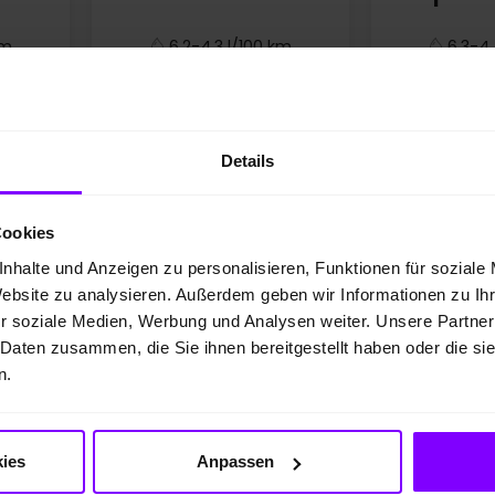
km
6,2-4,3 l/100 km
6,3-4,
CO₂-
140-113 g/km; CO₂-
142-114
Klasse: E-C
Klas
Leon
Details
*
CO
-Emissionen kombiniert; CO
-Klasse
2
2
Cookies
nhalte und Anzeigen zu personalisieren, Funktionen für soziale
Website zu analysieren. Außerdem geben wir Informationen zu I
r soziale Medien, Werbung und Analysen weiter. Unsere Partner
 Daten zusammen, die Sie ihnen bereitgestellt haben oder die s
n.
ies
Anpassen