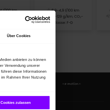
4 l/100 km
6,9-4,9 l/100 km
 g/km; CO₂-
156-129 g/km; CO₂-
se: E-C
Klasse: F-D
Leon Sportstourer
Ateca
Über Cookies
 Medien anbieten zu können
hrer Verwendung unserer
 führen diese Informationen
ie im Rahmen Ihrer Nutzung
Cookies zulassen