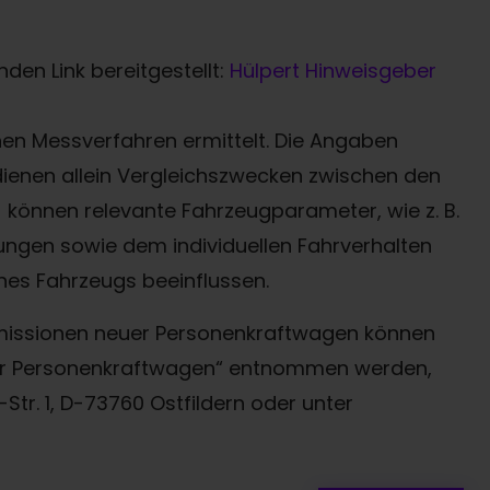
den Link bereitgestellt:
Hülpert Hinweisgeber
n Messverfahren ermittelt. Die Angaben
 dienen allein Vergleichszwecken zwischen den
können relevante Fahrzeugparameter, wie z. B.
ngen sowie dem individuellen Fahrverhalten
nes Fahrzeugs beeinflussen.
-Emissionen neuer Personenkraftwagen können
uer Personenkraftwagen“ entnommen werden,
Termin online buchen
tr. 1, D-73760 Ostfildern oder unter
Zum Kontaktformular
Werkstatttermin-Hotline