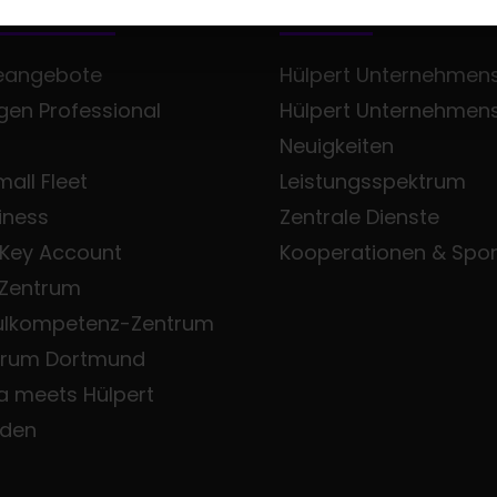
FTSKUNDEN
ÜBER UNS
eangebote
Hülpert Unternehmens
en Professional
Hülpert Unternehmen
Neuigkeiten
all Fleet
Leistungsspektrum
iness
Zentrale Dienste
 Key Account
Kooperationen & Spo
 Zentrum
ulkompetenz-Zentrum
trum Dortmund
a meets Hülpert
den