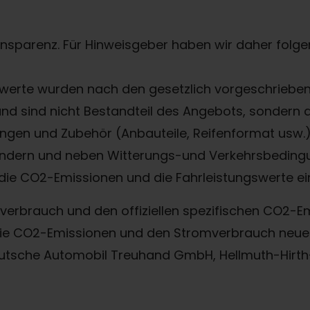
ransparenz. Für Hinweisgeber haben wir daher folgen
erte wurden nach den gesetzlich vorgeschriebene
 und sind nicht Bestandteil des Angebots, sondern
gen und Zubehör (Anbauteile, Reifenformat usw.) 
ndern und neben Witterungs-und Verkehrsbedingu
die CO2-Emissionen und die Fahrleistungswerte ei
offverbrauch und den offiziellen spezifischen CO2
, die CO2-Emissionen und den Stromverbrauch ne
eutsche Automobil Treuhand GmbH, Hellmuth-Hirth-S