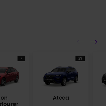
7
23
eon
Ateca
stourer