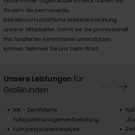
Flotte immer tagesaktuell im Blick haben. Wir
fördern die permanente,
betriebswirtschaftliche Weiterentwicklung
unserer Mitarbeiter. Damit wir Sie professionell
mit fundierten Kenntnissen unterstützen
können. Nehmen Sie uns beim Wort.
Unsere Leistungen
für
Großkunden
IHK - Zertifizierte
Ful
Fuhrparkmanagementberatung
„Ru
Fuhrparkprozessanalyse
Rei