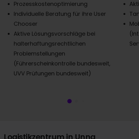
Prozesskostenoptimierung
Ak
Individuelle Beratung für ihre User
Ta
Chooser
Mob
Aktive Lösungsvorschläge bei
(In
halterhaftungsrechtlichen
Ser
Problemstellungen
(Führerscheinkontrolle bundesweit,
UVV Prüfungen bundesweit)
Logistikzentrum in Unna