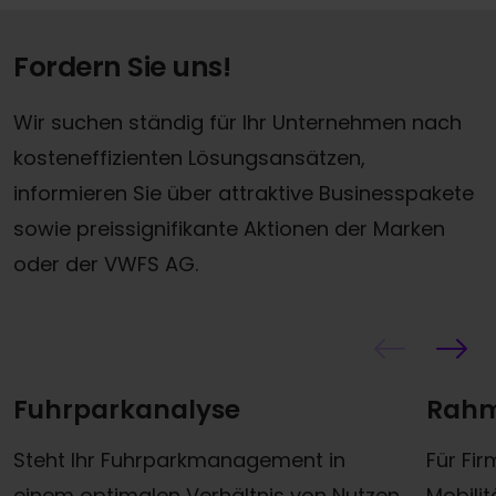
Fordern Sie uns!
Wir suchen ständig für Ihr Unternehmen nach
kosteneffizienten Lösungsansätzen,
informieren Sie über attraktive Businesspakete
sowie preissignifikante Aktionen der Marken
oder der VWFS AG.
Fuhrparkanalyse
Rahm
Steht Ihr Fuhrparkmanagement in
Für Fi
einem optimalen Verhältnis von Nutzen
Mobili