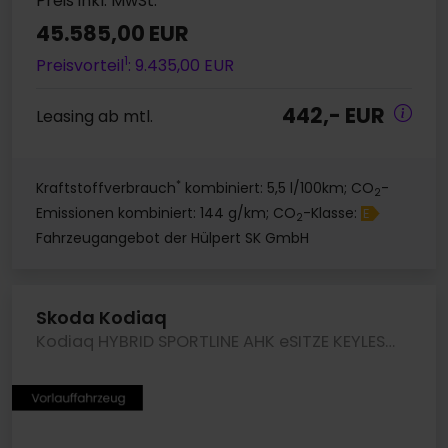
Preis inkl. MwSt.
45.585,00 EUR
1
Preisvorteil
: 9.435,00 EUR
442,- EUR
Leasing ab mtl.
*
Kraftstoffverbrauch
kombiniert: 5,5 l/100km; CO
-
2
Emissionen kombiniert: 144 g/km; CO
-Klasse:
E
2
Fahrzeugangebot der Hülpert SK GmbH
Skoda Kodiaq
Kodiaq HYBRID SPORTLINE AHK eSITZE KEYLESS LM19