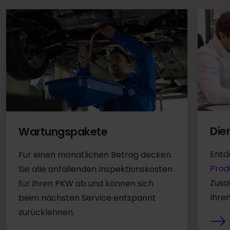
Die
Wartungspakete
Entd
Für einen monatlichen Betrag decken
Prod
Sie alle anfallenden Inspektionskosten
Zusa
für Ihren PKW ab und können sich
Ihre
beim nächsten Service entspannt
zurücklehnen.