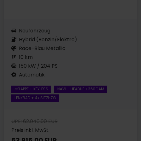
Neufahrzeug
Hybrid (Benzin/Elektro)
Race-Blau Metallic
10 km
150 kW / 204 PS
Automatik
eKLAPPE + KEYLESS
NAVI + HEADUP +360CAM
LENKRAD + 4x SITZHZG
UPE: 62.040,00 EUR
Preis inkl. MwSt.
53.915,00 EUR