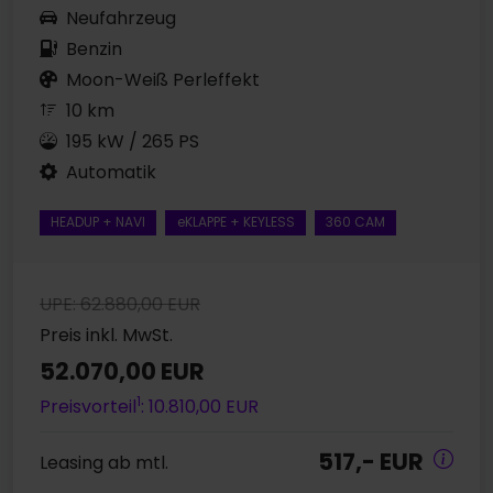
Neufahrzeug
Benzin
Moon-Weiß Perleffekt
10 km
195 kW / 265 PS
Automatik
HEADUP + NAVI
eKLAPPE + KEYLESS
360 CAM
UPE: 62.880,00 EUR
Preis inkl. MwSt.
52.070,00 EUR
1
Preisvorteil
: 10.810,00 EUR
517,- EUR
Leasing ab mtl.