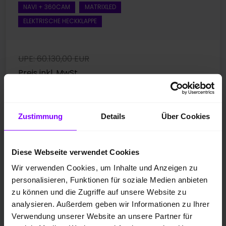
NAVI + 360CAM
MATRIXLED
ELEKTRISCHE HECKKLAPPE
UPE: 60.130,00 EUR
Preis inkl. MwSt.
51.000,00 EUR
1
Preisvorteil
: 9.130,00 EUR
Zustimmung
Details
Über Cookies
590,- EUR
Leasing ab mtl.
Diese Webseite verwendet Cookies
*
Kraftstoffverbrauch
gewichtet kombiniert: 1,7
Wir verwenden Cookies, um Inhalte und Anzeigen zu
*
l/100km; Stromverbrauch
gewichtet kombiniert: 14,2
personalisieren, Funktionen für soziale Medien anbieten
zu können und die Zugriffe auf unsere Website zu
kWh/100km; Kraftstoffverbrauch bei entladener
analysieren. Außerdem geben wir Informationen zu Ihrer
Batterie kombiniert: 6,0 l/100km; CO
-Emissionen
2
Verwendung unserer Website an unsere Partner für
gewichtet kombiniert: 39 g/km; CO
-Klasse
2