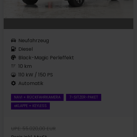
Neufahrzeug
Diesel
Black-Magic Perleffekt
10 km
110 kW / 150 PS
Automatik
NAVI + RÜCKFAHRKAMERA
7-SITZER-PAKET
eKLAPPE + KEYLESS
UPE: 55.020,00 EUR