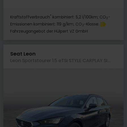
*
Kraftstoffverbrauch
kombiniert: 5,2 l/100km; CO
-
2
Emissionen kombiniert: 119 g/km; CO
-Klasse:
D
2
Fahrzeugangebot der Hülpert VZ GmbH
Seat Leon
Leon Sportstourer 1.5 eTSI STYLE CARPLAY SITZHZG