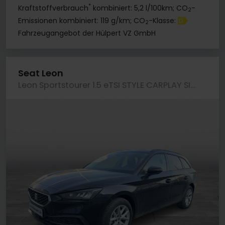
*
Kraftstoffverbrauch
kombiniert: 5,2 l/100km; CO
-
2
Emissionen kombiniert: 119 g/km; CO
-Klasse:
D
2
Fahrzeugangebot der Hülpert VZ GmbH
Seat Leon
Leon Sportstourer 1.5 eTSI STYLE CARPLAY SITZHZG