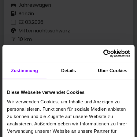
Jahreswagen
Benzin
EZ 03.2026
Mitternachtsschwarz
10 km
85 kW / 116 PS
Automatik
Zustimmung
Details
Über Cookies
Preis inkl. MwSt.
25.280,00 EUR
Diese Webseite verwendet Cookies
Wir verwenden Cookies, um Inhalte und Anzeigen zu
209,- EUR
Finanzierung ab mtl.
personalisieren, Funktionen für soziale Medien anbieten
zu können und die Zugriffe auf unsere Website zu
analysieren. Außerdem geben wir Informationen zu Ihrer
*
Kraftstoffverbrauch
kombiniert: 5,2 l/100km; CO
-
2
Verwendung unserer Website an unsere Partner für
Emissionen kombiniert: 119 g/km; CO
-Klasse:
D