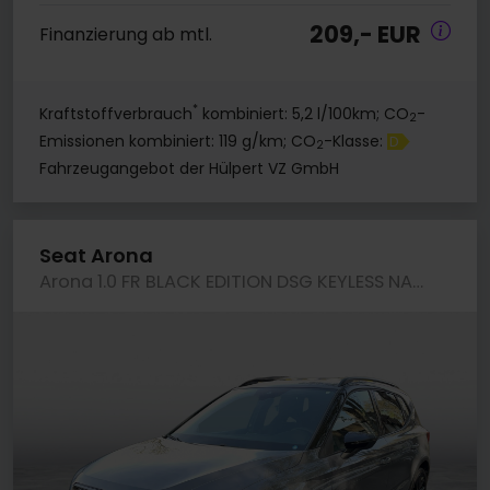
209,- EUR
Finanzierung ab mtl.
*
Kraftstoffverbrauch
kombiniert: 5,2 l/100km; CO
-
2
Emissionen kombiniert: 119 g/km; CO
-Klasse:
D
2
Fahrzeugangebot der Hülpert VZ GmbH
Seat Arona
Arona 1.0 FR BLACK EDITION DSG KEYLESS NAVI LM18