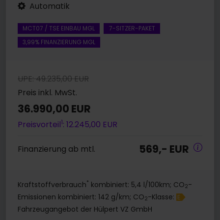
Automatik
MCT07 / TSE EINBAU MGL
7-SITZER-PAKET
3,99% FINANZIERUNG MGL
UPE: 49.235,00 EUR
Preis inkl. MwSt.
36.990,00 EUR
1
Preisvorteil
: 12.245,00 EUR
569,- EUR
Finanzierung ab mtl.
*
Kraftstoffverbrauch
kombiniert: 5,4 l/100km; CO
-
2
Emissionen kombiniert: 142 g/km; CO
-Klasse:
E
2
Fahrzeugangebot der Hülpert VZ GmbH