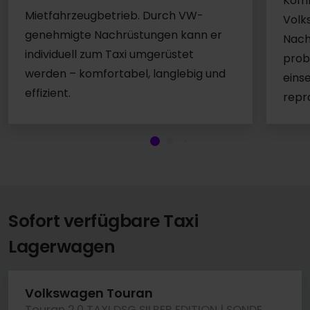
Komf
Mietfahrzeugbetrieb. Durch VW-
Volk
genehmigte Nachrüstungen kann er
Nach
individuell zum Taxi umgerüstet
prob
werden – komfortabel, langlebig und
eins
effizient.
repr
Sofort verfügbare Taxi
Lagerwagen
Volkswagen Touran
Touran 2.0 TAXI DSG SILBER EDITION | SONDERPREIS