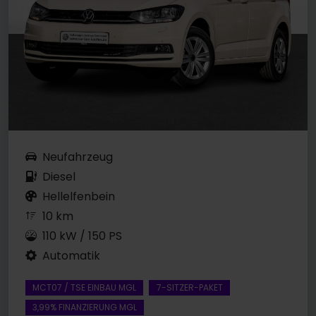
Neufahrzeug
Diesel
Hellelfenbein
10 km
110 kW / 150 PS
Automatik
MCT07 / TSE EINBAU MGL
7-SITZER-PAKET
3,99% FINANZIERUNG MGL