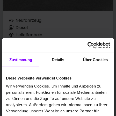
Neufahrzeug
Diesel
Hellelfenbein
10 km
110 kW / 150 PS
Automatik
Zustimmung
Details
Über Cookies
MCT07 / TSE EINBAU MGL
7-SITZER-PAKET
3,99% FINANZIERUNG MGL
Diese Webseite verwendet Cookies
Wir verwenden Cookies, um Inhalte und Anzeigen zu
personalisieren, Funktionen für soziale Medien anbieten
UPE: 49.235,00 EUR
zu können und die Zugriffe auf unsere Website zu
Preis inkl. MwSt.
analysieren. Außerdem geben wir Informationen zu Ihrer
36.990,00 EUR
Verwendung unserer Website an unsere Partner für