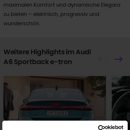
maximalen Komfort und dynamische Eleganz
zu bieten – elektrisch, progressiv und
wunderschön.
Weitere Highlights im Audi
A6 Sportback e-tron