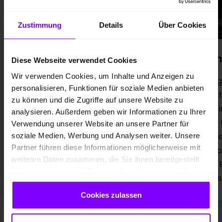
Zustimmung
Details
Über Cookies
Durchgehendes
Pan
Diese Webseite verwendet Cookies
Leuchtenband und
Wir verwenden Cookies, um Inhalte und Anzeigen zu
Die 
beleuchtete Audi Ringe
personalisieren, Funktionen für soziale Medien anbieten
Fläch
zu können und die Zugriffe auf unsere Website zu
und i
Das Heck wird in seiner Breite durch
analysieren. Außerdem geben wir Informationen zu Ihrer
plus 
Verwendung unserer Website an unsere Partner für
das durchgehende Leuchtenband und
Mitte
soziale Medien, Werbung und Analysen weiter. Unsere
den markanten Dachkantenspoiler
Partner führen diese Informationen möglicherweise mit
Beif
betont. Für eine dynamische
weiteren Daten zusammen, die Sie ihnen bereitgestellt
und 
Ausstrahlung sorgen der Heckdiffusor
haben oder die sie im Rahmen Ihrer Nutzung der Dienste
vone
und die beleuchteten Audi Ring
gesammelt haben.
Cookies zulassen