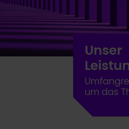
Unser
Leistu
Umfangrei
um das T