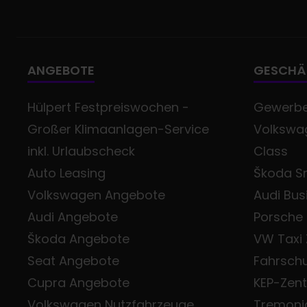
ANGEBOTE
GESCHÄ
Hülpert Festpreiswochen -
Gewerb
Großer Klimaanlagen-Service
Volkswag
inkl. Urlaubscheck
Class
Auto Leasing
Škoda Sm
Volkswagen Angebote
Audi Bus
Audi Angebote
Porsche
Škoda Angebote
VW Taxi
Seat Angebote
Fahrsch
Cupra Angebote
KEP-Zen
Volkswagen Nutzfahrzeuge
Tremoni