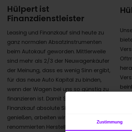
Hülpert ist
Hü
Finanzdienstleister
Unse
Leasing und Finanzkauf sind heute zu
biet
ganz normalen Absatzinstrumenten
Vers
beim Autokauf geworden. Mittlerweile
Oftm
sind mehr als 2/3 der Neuwagenkäufer
herau
der Meinung, dass es wenig Sinn ergibt,
Vers
für das neue Auto Kapital zu binden,
bein
wenn der Wagen bei uns so günstig zu
tats
finanzieren ist. Damit Sie beim
dann
Finanzkauf absolute Sicherheit
Ansp
genießen, arbeiten wir nur mit den
Zustimmung
beko
renommierten Herstellerbanken