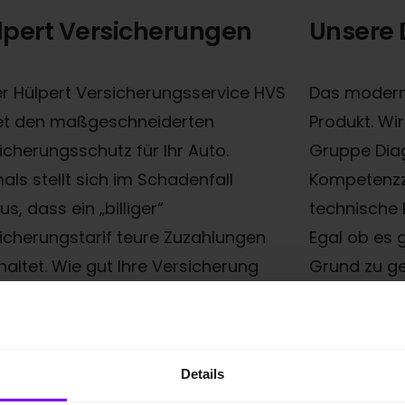
lpert Versicherungen
Unsere 
r Hülpert Versicherungsservice HVS
Das moderne
et den maßgeschneiderten
Produkt. Wi
icherungsschutz für Ihr Auto.
Gruppe Dia
als stellt sich im Schadenfall
Kompetenzze
s, dass ein „billiger“
technische
icherungstarif teure Zuzahlungen
Egal ob es 
haltet. Wie gut Ihre Versicherung
Grund zu ge
ächlich ist, erkennen Sie meist erst
Elektronik e
, wenn Sie die Versicherung in
eingeschlic
ruch nehmen müssen. Bei uns
Cabrio-Verd
Details
mmen Sie alles aus einer
technische