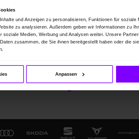
. Also sind wir im Schadenfall nicht
Erfahrung u
Cookies
sofort für Sie da – wir wickeln Ihre
können Sie 
nhalte und Anzeigen zu personalisieren, Funktionen für soziale
den auch zügig für Sie ab, und das
Website zu analysieren. Außerdem geben wir Informationen zu I
 Abzüge oder Einbußen bei der
r soziale Medien, Werbung und Analysen weiter. Unsere Partner
raturqualität.
 Daten zusammen, die Sie ihnen bereitgestellt haben oder die s
n.
 Homepage
ies
Anpassen