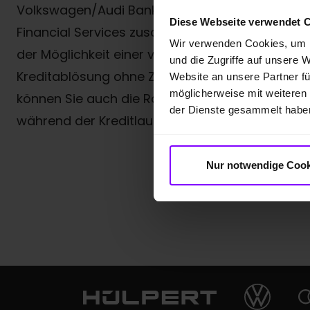
Hand
Volkswagen/Audi Bank und Porsche
Diese Webseite verwendet 
nur 
Financial Services zusammen. Neben
Wir verwenden Cookies, um I
Schä
der Möglichkeit einer vorzeitigen
und die Zugriffe auf unsere 
ohne
Kreditablösung ohne Zinsnachteil
Website an unsere Partner fü
Repa
möglicherweise mit weiteren
können Sie auch die Ratenhöhe
der Dienste gesammelt habe
während der Kreditlaufzeit variieren.
Zur
Nur notwendige Cook