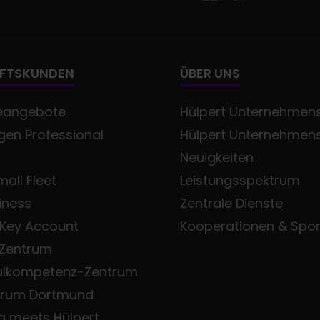
FTSKUNDEN
ÜBER UNS
eangebote
Hülpert Unternehmens
en Professional
Hülpert Unternehmen
Neuigkeiten
all Fleet
Leistungsspektrum
iness
Zentrale Dienste
 Key Account
Kooperationen & Spo
 Zentrum
ulkompetenz-Zentrum
trum Dortmund
a meets Hülpert