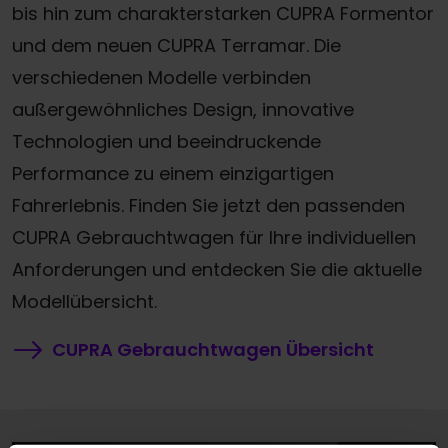
bis hin zum charakterstarken CUPRA Formentor
und dem neuen CUPRA Terramar. Die
verschiedenen Modelle verbinden
außergewöhnliches Design, innovative
Technologien und beeindruckende
Performance zu einem einzigartigen
Fahrerlebnis. Finden Sie jetzt den passenden
CUPRA Gebrauchtwagen für Ihre individuellen
Anforderungen und entdecken Sie die aktuelle
Modellübersicht.
CUPRA Gebrauchtwagen Übersicht