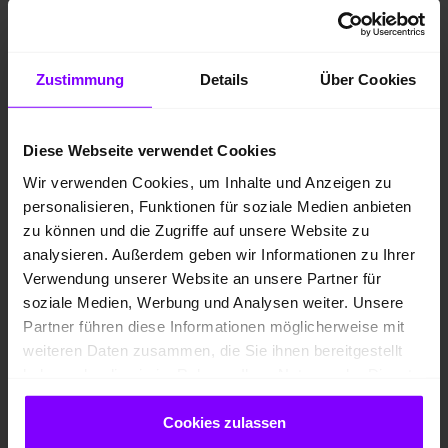
Zustimmung
Details
Über Cookies
Diese Webseite verwendet Cookies
Wir verwenden Cookies, um Inhalte und Anzeigen zu
personalisieren, Funktionen für soziale Medien anbieten
zu können und die Zugriffe auf unsere Website zu
Oder doch ein CUPRA Neuwagen?
analysieren. Außerdem geben wir Informationen zu Ihrer
Verwendung unserer Website an unsere Partner für
Der CUPRA Born wurde entwickelt, um
soziale Medien, Werbung und Analysen weiter. Unsere
Erwartungen zu verändern. Vollelektrisch,
Partner führen diese Informationen möglicherweise mit
weiteren Daten zusammen, die Sie ihnen bereitgestellt
progressiv und unverwechselbar verbindet er
haben oder die sie im Rahmen Ihrer Nutzung der Dienste
innovative Technologie mit einem Fahrerlebnis,
gesammelt haben.
das Emotionen weckt. Sein markantes Design,
Cookies zulassen