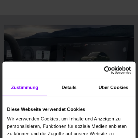
Zustimmung
Details
Über Cookies
Audi RS5 Limousine Kraftstoffverbrauch
Diese Webseite verwendet Cookies
(gewichtet kombiniert): 4,3–3,8 l/100 km;
Wir verwenden Cookies, um Inhalte und Anzeigen zu
Stromverbrauch (gewichtet kombiniert): 18,4–
personalisieren, Funktionen für soziale Medien anbieten
17,7 kWh/100km; CO₂-Emissionen (gewichtet
zu können und die Zugriffe auf unsere Website zu