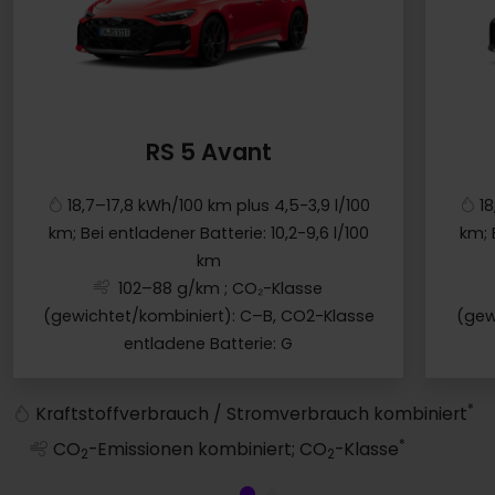
RS 5 Avant
18,7–17,8 kWh/100 km plus 4,5-3,9 l/100
1
km; Bei entladener Batterie: 10,2-9,6 l/100
km; 
km
102–88 g/km
; CO₂-Klasse
(gewichtet/kombiniert): C–B, CO2-Klasse
(gew
entladene Batterie: G
RS 5 Avant
*
Kraftstoffverbrauch / Stromverbrauch kombiniert
*
CO
-Emissionen kombiniert; CO
-Klasse
2
2