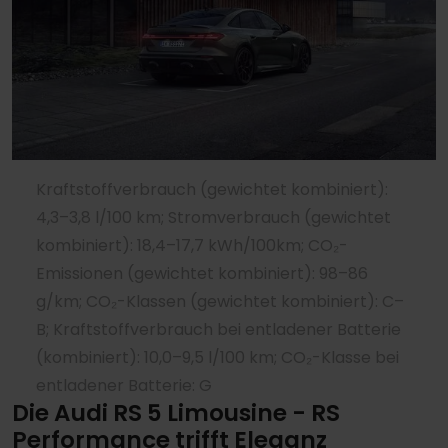
Kraftstoffverbrauch (gewichtet kombiniert):
4,3–3,8 l/100 km; Stromverbrauch (gewichtet
kombiniert): 18,4–17,7 kWh/100km; CO₂-
Emissionen (gewichtet kombiniert): 98–86
g/km; CO₂-Klassen (gewichtet kombiniert): C–
B; Kraftstoffverbrauch bei entladener Batterie
(kombiniert): 10,0–9,5 l/100 km; CO₂-Klasse bei
entladener Batterie: G
Die Audi RS 5 Limousine - RS
Performance trifft Eleganz