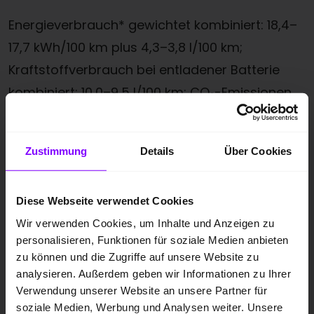
Energieverbrauch* gewichtet kombiniert: 18,4–
17,7 kWh/100 km plus 4,3–3,8 l/100 km;
Kraftstoffverbrauch bei entladener Batterie
kombiniert: 10,0–9,5 l/100 km; CO₂-Emissionen
gewichtet kombiniert: 98-86 g/km; CO₂-Klasse
gewichtet kombiniert: C–B; CO₂-Klasse bei
Zustimmung
Details
Über Cookies
entladener Batterie: G.
Neben dem Avant präsentiert sich der neue
RS
Diese Webseite verwendet Cookies
5 auch als sportliche Limousine
und erweitert
Wir verwenden Cookies, um Inhalte und Anzeigen zu
die A5 Baureihe um eine besonders elegante
personalisieren, Funktionen für soziale Medien anbieten
zu können und die Zugriffe auf unsere Website zu
Performance-Variante. Wie der Avant setzt
analysieren. Außerdem geben wir Informationen zu Ihrer
auch sie auf das neue Plug-in-Hybrid-System
Verwendung unserer Website an unsere Partner für
mit 2,9-Liter V6 Biturbo, kraftvollem
soziale Medien, Werbung und Analysen weiter. Unsere