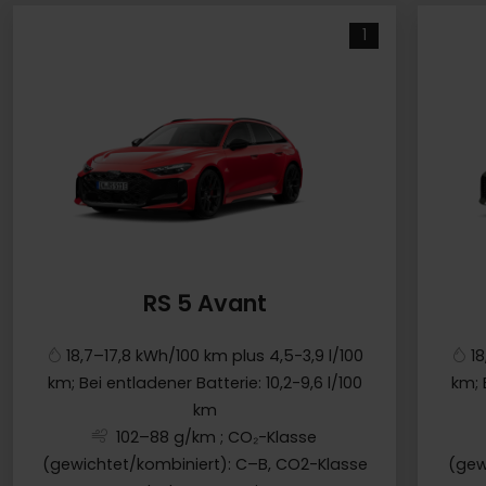
1
RS 5 Avant
18,7–17,8 kWh/100 km plus 4,5-3,9 l/100
1
km; Bei entladener Batterie: 10,2-9,6 l/100
km; 
km
102–88 g/km
; CO₂-Klasse
(gewichtet/kombiniert): C–B, CO2-Klasse
(gew