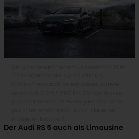
Energieverbrauch* gewichtet kombiniert: 18,4–
17,7 kWh/100 km plus 4,3–3,8 l/100 km;
Kraftstoffverbrauch bei entladener Batterie
kombiniert: 10,0–9,5 l/100 km; CO₂-Emissionen
gewichtet kombiniert: 98-86 g/km; CO₂-Klasse
gewichtet kombiniert: C–B; CO₂-Klasse bei
entladener Batterie: G.
Der Audi RS 5 auch als Limousine