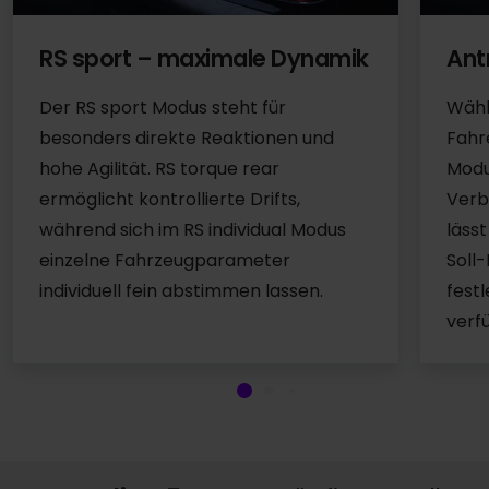
RS sport – maximale Dynamik
Ant
Der RS sport Modus steht für
Wähl
besonders direkte Reaktionen und
Fahr
hohe Agilität. RS torque rear
Modu
ermöglicht kontrollierte Drifts,
Verb
während sich im RS individual Modus
läss
einzelne Fahrzeugparameter
Soll
individuell fein abstimmen lassen.
festl
verf