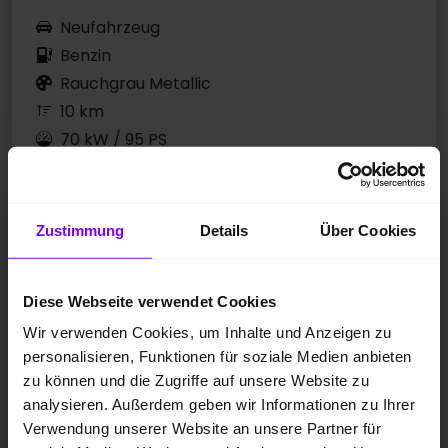
Neufahrzeug
Benzin
Rauchgrau Metallic
10 km
70 kW / 95 PS
Schaltgetriebe
Zustimmung
Details
Über Cookies
UPE: 31.200,00 EUR
Preis inkl. MwSt.
27.810,00 EUR
Diese Webseite verwendet Cookies
1
Wir verwenden Cookies, um Inhalte und Anzeigen zu
Preisvorteil
: 3.390,00 EUR
personalisieren, Funktionen für soziale Medien anbieten
zu können und die Zugriffe auf unsere Website zu
analysieren. Außerdem geben wir Informationen zu Ihrer
*
Kraftstoffverbrauch
kombiniert: 5,1 l/100km; CO
-
2
Verwendung unserer Website an unsere Partner für
Emissionen kombiniert: 117 g/km; CO
-Klasse:
D
2