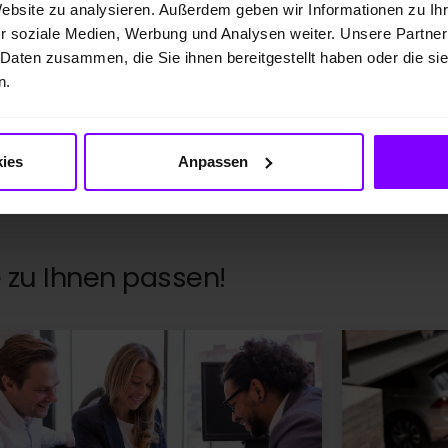
Website zu analysieren. Außerdem geben wir Informationen zu I
terie: F; Elektrische Reichweite kombiniert:
r soziale Medien, Werbung und Analysen weiter. Unsere Partner
km.
 Daten zusammen, die Sie ihnen bereitgestellt haben oder die s
n.
ies
Anpassen
 zu Ihnen passen!