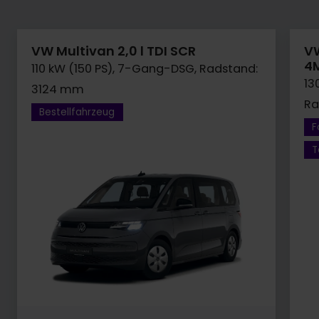
VW Multivan 2,0 l TDI SCR
VW
4
110 kW (150 PS), 7-Gang-DSG, Radstand:
13
3124 mm
Ra
Bestellfahrzeug
F
T