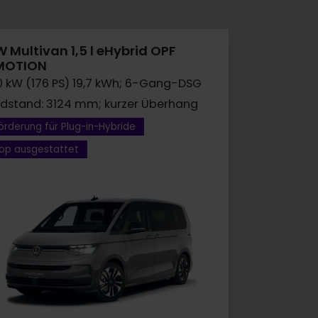
 Multivan 1,5 l eHybrid OPF
MOTION
0 kW (176 PS) 19,7 kWh; 6-Gang-DSG
dstand: 3124 mm; kurzer Überhang
örderung für Plug-in-Hybride
op ausgestattet