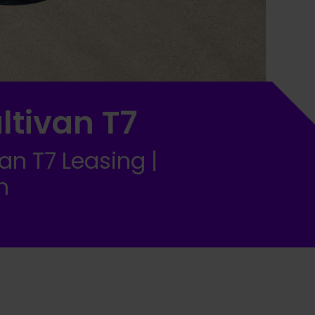
tivan T7
an T7 Leasing |
n