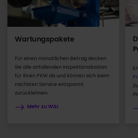
D
Wartungspakete
P
Für einen monatlichen Betrag decken
Sie alle anfallenden Inspektionskosten
E
für Ihren PKW ab und können sich beim
Pr
nächsten Service entspannt
Zu
zurücklehnen.
Ih
Mehr zu W&I