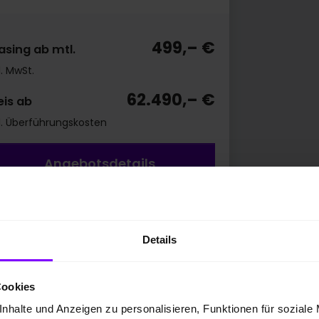
499,– €
asing ab mtl.
l. MwSt.
62.490,– €
eis ab
kl. Überführungskosten
Angebotsdetails
bildung zeigt Sonderausstattung.
ergieverbrauch* gewichtet kombiniert: 15,8
h/100 km plus 2,8 l/100 km;
Details
ftstoffverbrauch bei entladener Batterie:
6 l/100 km; CO2-Emissionen gewichtet
Cookies
mbiniert: 63 g/km; CO2-Klasse gewichtet
nhalte und Anzeigen zu personalisieren, Funktionen für soziale
mbiniert: B; CO2-Klasse bei entladener