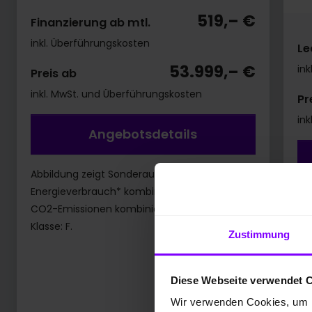
519,– €
Finanzierung ab mtl.
inkl. Überführungskosten
Le
53.999,– €
ink
Preis ab
inkl. MwSt. und Überführungskosten
Pr
in
Angebotsdetails
Abbildung zeigt Sonderausstattung.
Energieverbrauch* kombiniert: 6,5 l/100 km;
Ab
CO2-Emissionen kombiniert: 170 g/km; CO2-
En
Klasse: F.
kW
Zustimmung
Kra
7,
Diese Webseite verwendet 
ko
Wir verwenden Cookies, um I
ko