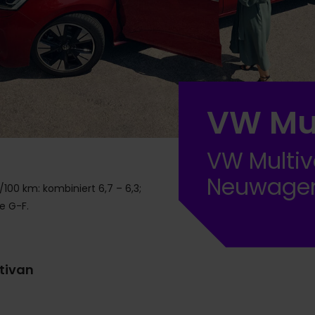
VW Mul
VW Multiv
Neuwage
100 km: kombiniert 6,7 – 6,3;
e G-F.
tivan