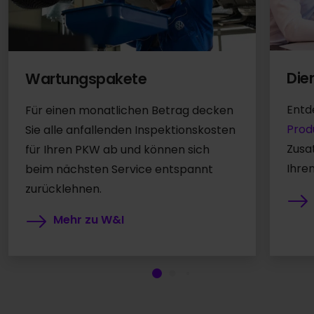
Die
Wartungspakete
Entd
Für einen monatlichen Betrag decken
Prod
Sie alle anfallenden Inspektionskosten
Zusa
für Ihren PKW ab und können sich
Ihre
beim nächsten Service entspannt
zurücklehnen.
Mehr zu W&I