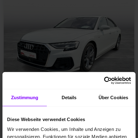
Jahreswagen
Zustimmung
Details
Über Cookies
Diesel
EZ 02.2026
Diese Webseite verwendet Cookies
Gletscherweiß Metallic
Wir verwenden Cookies, um Inhalte und Anzeigen zu
11.494 km
personalisieren, Funktionen für soziale Medien anbieten