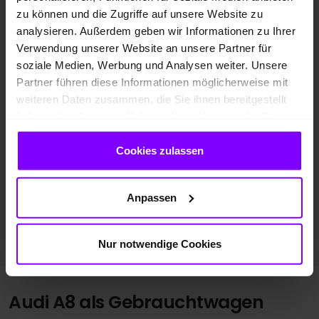
210 kW / 286 PS
zu können und die Zugriffe auf unsere Website zu
Automatik
analysieren. Außerdem geben wir Informationen zu Ihrer
Verwendung unserer Website an unsere Partner für
LUFTFEDERUNG
HEAD-UP DISPLAY
HD MATRIX LED
soziale Medien, Werbung und Analysen weiter. Unsere
Partner führen diese Informationen möglicherweise mit
weiteren Daten zusammen, die Sie ihnen bereitgestellt
Preis inkl. MwSt.
haben oder die sie im Rahmen Ihrer Nutzung der Dienste
79.777,00 EUR
gesammelt haben.
Cookies zulassen
639,- EUR
Finanzierung ab mtl.
Anpassen
Fahrzeugangebot der Hülpert AZ GmbH
Nur notwendige Cookies
Audi A8 als Gebrauchtwagen