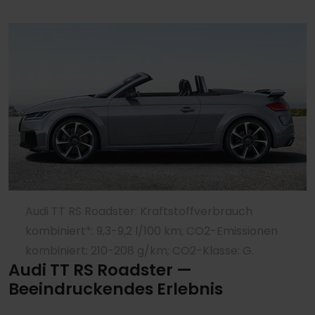
Audi TT RS Roadster: Kraftstoffverbrauch
kombiniert*: 9,3-9,2 l/100 km; CO2-Emissionen
kombiniert: 210-208 g/km; CO2-Klasse: G.
Audi TT RS Roadster —
Beeindruckendes Erlebnis