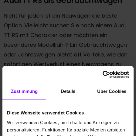
Audi TT RS als Gebrauchtwagen
Nicht für jeden ist ein Neuwagen die beste
Option. Vielleicht suchen Sie nach einem Audi
TT RS mit Charakter oder möchten ein
besonderes Modelljahr? Ein Gebrauchtwagen
oder Jahreswagen bietet oft Vorteile, wie den
sofortigen Wertverlust eines Neuwagens zu
vermeiden und trotzdem die Qualität und
Leistung der Marke Audi zu genießen.
Zustimmung
Details
Über Cookies
Entdecken Sie unser breites Sortiment an
zertifizierten Audi TT RS Gebrauchtwagen, die
Diese Webseite verwendet Cookies
sorgfältig auf Qualität, Sicherheit und
Wir verwenden Cookies, um Inhalte und Anzeigen zu
Langlebigkeit geprüft wurden.
personalisieren, Funktionen für soziale Medien anbieten