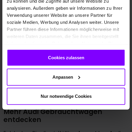
zu können und die Zugriffe auf unsere Website zu
analysieren. Außerdem geben wir Informationen zu Ihrer
Zu den Audi TT RS Gebrauchtwagen
Verwendung unserer Website an unsere Partner für
soziale Medien, Werbung und Analysen weiter. Unsere
Partner führen diese Informationen möglicherweise mit
weiteren Daten zusammen, die Sie ihnen bereitgestellt
haben oder die sie im Rahmen Ihrer Nutzung der Dienste
gesammelt haben.
Cookies zulassen
Anpassen
Nur notwendige Cookies
Mehr Audi Gebrauchtwagen
entdecken