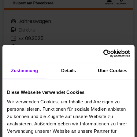
Jahreswagen
Elektro
EZ 09.2025
Uranograu
13.456 km
210 kW / 286 PS
Zustimmung
Details
Über Cookies
Automatik
CARPLAY/ANDROID AUTO
VORBEREITUNG AHK
Diese Webseite verwendet Cookies
SITZHEIZUNG
Wir verwenden Cookies, um Inhalte und Anzeigen zu
personalisieren, Funktionen für soziale Medien anbieten
zu können und die Zugriffe auf unsere Website zu
Preis inkl. MwSt.
analysieren. Außerdem geben wir Informationen zu Ihrer
37.777,00 EUR
Verwendung unserer Website an unsere Partner für