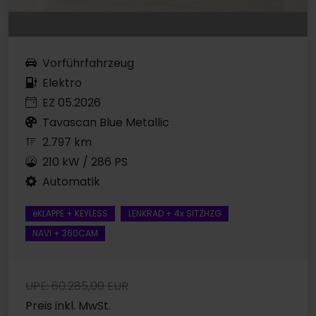
Vorführfahrzeug
Elektro
EZ 05.2026
Tavascan Blue Metallic
2.797 km
210 kW / 286 PS
Automatik
eKLAPPE + KEYLESS
LENKRAD + 4x SITZHZG
NAVI + 360CAM
UPE: 60.285,00 EUR
Preis inkl. MwSt.