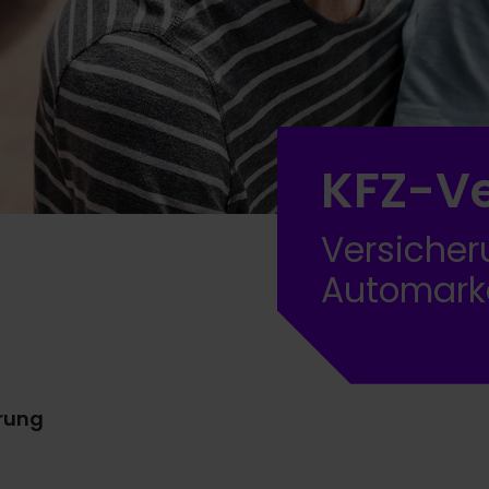
KFZ-Ve
Versicher
Automark
rung