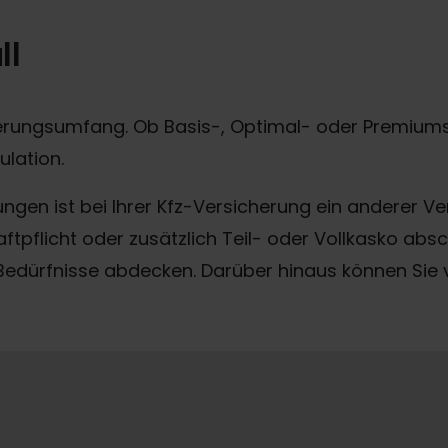
ll
erungsumfang. Ob Basis-, Optimal- oder Premiumsch
lation.
ngen ist bei Ihrer Kfz-Versicherung ein anderer V
Haftpflicht oder zusätzlich Teil- oder Vollkasko a
he Bedürfnisse abdecken. Darüber hinaus können Si