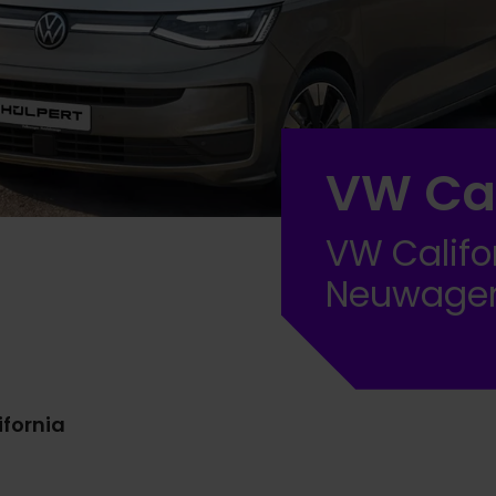
VW Cal
VW Califor
Neuwage
ifornia