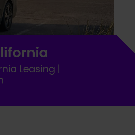
ifornia
nia Leasing |
n