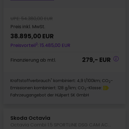
UPE: 54.380,00 EUR
Preis inkl. MwSt.
38.895,00 EUR
2
Preisvorteil
: 15.485,00 EUR
279,- EUR
Finanzierung ab mtl.
*
Kraftstoffverbrauch
kombiniert: 4,9 l/100km; CO
-
2
Emissionen kombiniert: 128 g/km; CO
-Klasse:
D
2
Fahrzeugangebot der Hülpert SK GmbH
Skoda Octavia
Octavia Combi 1.5 SPORTLINE DSG CAM ACC LM18