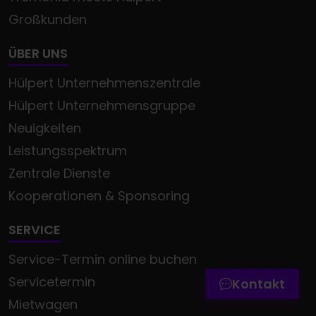
Großkunden
ÜBER UNS
Hülpert Unternehmenszentrale
Hülpert Unternehmensgruppe
Neuigkeiten
Leistungsspektrum
Zentrale Dienste
Kooperationen & Sponsoring
Termin online buchen
Zum Kontaktformular
SERVICE
Service-Termin online buchen
Werkstatttermin-Hotline
Servicetermin
Kontakt
Mietwagen