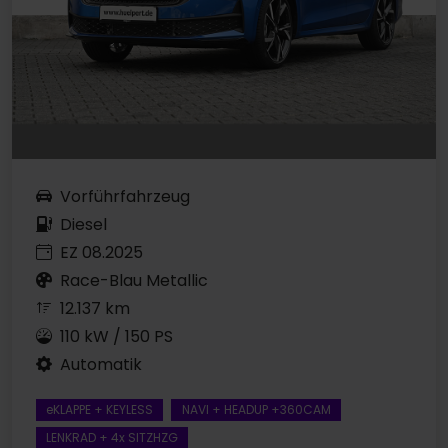
Vorführfahrzeug
Diesel
EZ 08.2025
Race-Blau Metallic
12.137 km
110 kW / 150 PS
Automatik
eKLAPPE + KEYLESS
NAVI + HEADUP +360CAM
LENKRAD + 4x SITZHZG