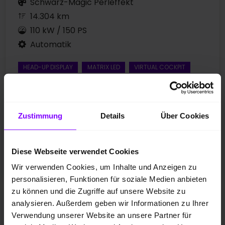
Schwarz-Magic Perleffekt
14.304 km
110 kW / 150 PS
Automatik
HEAD-UP DISPLAY
MATRIX LED
VIRTUAL COCKPIT
Preis inkl. MwSt.
Zustimmung
Details
Über Cookies
37.977,00 EUR
Diese Webseite verwendet Cookies
Fahrzeugangebot der Hülpert SK GmbH
Wir verwenden Cookies, um Inhalte und Anzeigen zu
personalisieren, Funktionen für soziale Medien anbieten
zu können und die Zugriffe auf unsere Website zu
Skoda Octavia
analysieren. Außerdem geben wir Informationen zu Ihrer
Octavia Combi 1.5 BALANCE DSG AHK MATRIXLED LM18
Verwendung unserer Website an unsere Partner für