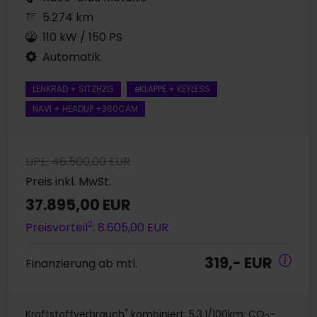
5.274 km
110 kW / 150 PS
Automatik
LENKRAD + SITZHZG
eKLAPPE + KEYLESS
NAVI + HEADUP +360CAM
UPE: 46.500,00 EUR
Preis inkl. MwSt.
37.895,00 EUR
2
Preisvorteil
: 8.605,00 EUR
319,- EUR
Finanzierung ab mtl.
*
Kraftstoffverbrauch
kombiniert: 5,3 l/100km; CO
-