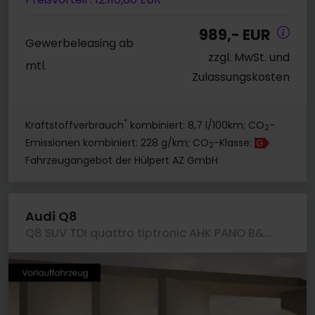
989,- EUR
Gewerbeleasing ab
zzgl. MwSt. und
mtl.
Zulassungskosten
*
Kraftstoffverbrauch
kombiniert: 8,7 l/100km; CO
-
2
Emissionen kombiniert: 228 g/km; CO
-Klasse:
G
2
Fahrzeugangebot der Hülpert AZ GmbH
Audi Q8
Q8 SUV TDI quattro tiptronic AHK PANO B&O LM23