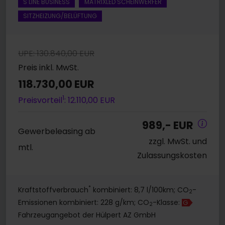
S LINE BUSINESS
MATRIXLED SCHEINWERFER
SITZHEIZUNG/BELÜFTUNG
UPE: 130.840,00 EUR
Preis inkl. MwSt.
118.730,00 EUR
1
Preisvorteil
: 12.110,00 EUR
989,- EUR
Gewerbeleasing ab
zzgl. MwSt. und
mtl.
Zulassungskosten
*
Kraftstoffverbrauch
kombiniert: 8,7 l/100km; CO
-
2
Emissionen kombiniert: 228 g/km; CO
-Klasse:
G
2
Fahrzeugangebot der Hülpert AZ GmbH