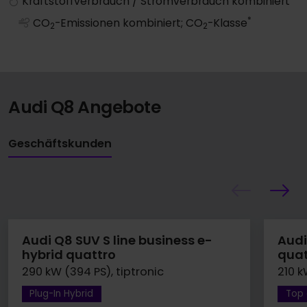
Kraftstoffverbrauch / Stromverbrauch kombiniert
*
CO
-Emissionen kombiniert; CO
-Klasse
2
2
Audi Q8 Angebote
Geschäftskunden
Audi Q8 SUV S line business e-
Audi
hybrid quattro
quat
290 kW (394 PS), tiptronic
210 k
Plug-In Hybrid
Top 