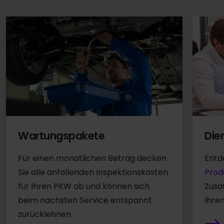
Die
Wartungspakete
Entd
Für einen monatlichen Betrag decken
Prod
Sie alle anfallenden Inspektionskosten
Zusa
für Ihren PKW ab und können sich
Ihre
beim nächsten Service entspannt
zurücklehnen.