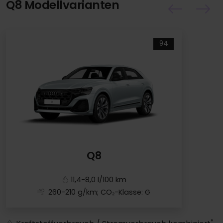
Q8 Modellvarianten
94
Q8
11,4-8,0 l/100 km
260-210 g/km; CO₂-Klasse: G
Q8
*