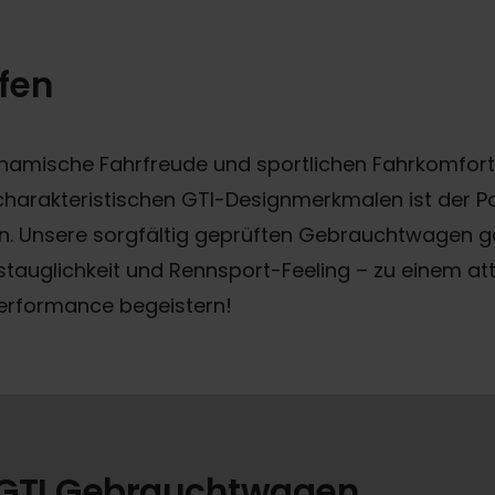
fen
namische Fahrfreude und sportlichen Fahrkomfort
harakteristischen GTI-Designmerkmalen ist der Polo
. Unsere sorgfältig geprüften Gebrauchtwagen gar
tauglichkeit und Rennsport-Feeling – zu einem attra
erformance begeistern!
o GTI Gebrauchtwagen