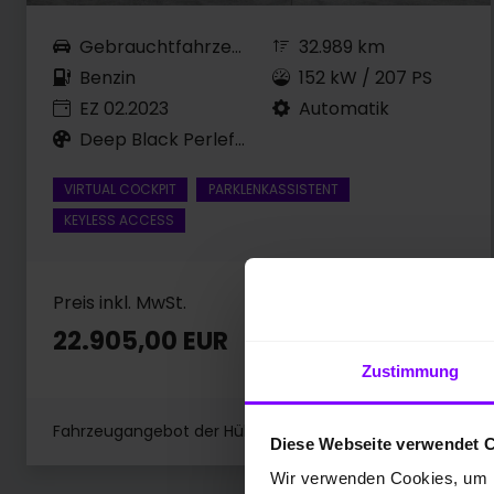
Gebrauchtfahrzeug
32.989 km
Benzin
152 kW / 207 PS
EZ 02.2023
Automatik
Deep Black Perleffekt
VIRTUAL COCKPIT
PARKLENKASSISTENT
KEYLESS ACCESS
Preis inkl. MwSt.
22.905,00 EUR
Zustimmung
Fahrzeugangebot der Hülpert VZ GmbH
Diese Webseite verwendet 
Wir verwenden Cookies, um I