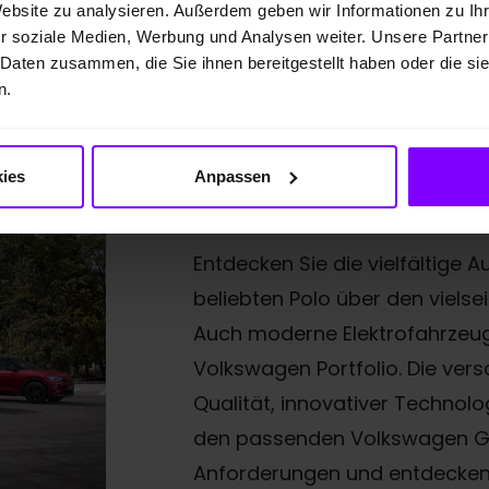
Website zu analysieren. Außerdem geben wir Informationen zu I
Mehr Fahrzeuge anzeigen
r soziale Medien, Werbung und Analysen weiter. Unsere Partner
 Daten zusammen, die Sie ihnen bereitgestellt haben oder die s
n.
ies
Anpassen
Mehr VW Gebrauch
Entdecken Sie die vielfältig
beliebten Polo über den vielse
Auch moderne Elektrofahrzeug
Volkswagen Portfolio. Die ve
Qualität, innovativer Technolo
den passenden Volkswagen Geb
Anforderungen und entdecken S