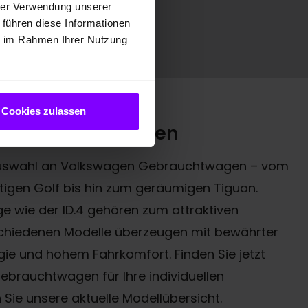
hrer Verwendung unserer
 führen diese Informationen
ie im Rahmen Ihrer Nutzung
Cookies zulassen
twagen entdecken
e Auswahl an Volkswagen Gebrauchtwagen – vom
itigen Golf bis hin zum geräumigen Tiguan.
e wie der ID.4 gehören zum attraktiven
rschiedenen Modelle überzeugen mit bewährter
gie und hohem Fahrkomfort. Finden Sie jetzt
rauchtwagen für Ihre individuellen
ie unsere aktuelle Modellübersicht.