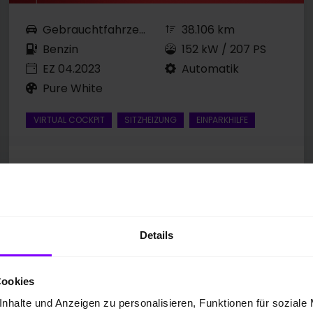
Gebrauchtfahrzeug
38.106 km
Benzin
152 kW / 207 PS
EZ 04.2023
Automatik
Pure White
VIRTUAL COCKPIT
SITZHEIZUNG
EINPARKHILFE
Preis inkl. MwSt.
22.477,00 EUR
Details
Fahrzeugangebot der Hülpert SK GmbH
Cookies
nhalte und Anzeigen zu personalisieren, Funktionen für soziale