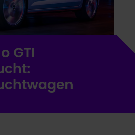
o GTI
cht:
uchtwagen