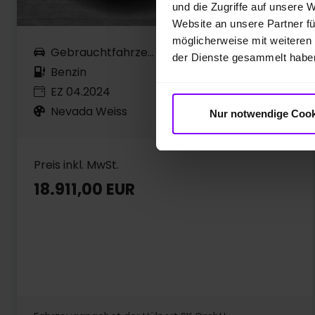
und die Zugriffe auf unsere 
Website an unsere Partner fü
möglicherweise mit weiteren
Gebrauchtfahrzeug
39.355 km
der Dienste gesammelt habe
Benzin
81 kW / 110 PS
EZ 04.2024
Automatik
Nevada Weiss
Nur notwendige Cook
Preis inkl. MwSt.
18.911,00 EUR