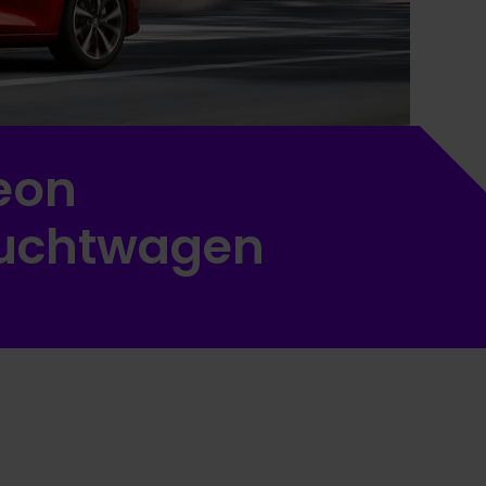
eon
uchtwagen