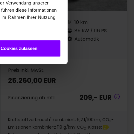
hrer Verwendung unserer
 führen diese Informationen
ie im Rahmen Ihrer Nutzung
Jahreswagen
10 km
Benzin
85 kW / 116 PS
EZ 03.2026
Automatik
Mitternachtsschwarz
Cookies zulassen
Preis inkl. MwSt.
25.250,00 EUR
209,- EUR
Finanzierung ab mtl.
*
Kraftstoffverbrauch
kombiniert: 5,2 l/100km; CO
-
2
Emissionen kombiniert: 119 g/km; CO
-Klasse:
D
2