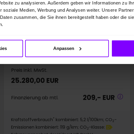
Website zu analysieren. Außerdem geben wir Informationen zu I
r soziale Medien, Werbung und Analysen weiter. Unsere Partner
 Daten zusammen, die Sie ihnen bereitgestellt haben oder die s
Jahreswagen
10 km
n.
Benzin
85 kW / 116 PS
EZ 03.2026
Automatik
Mitternachtsschwarz
ies
Anpassen
Preis inkl. MwSt.
25.280,00 EUR
209,- EUR
Finanzierung ab mtl.
*
Kraftstoffverbrauch
kombiniert: 5,2 l/100km; CO
-
2
Emissionen kombiniert: 119 g/km; CO
-Klasse:
D
2