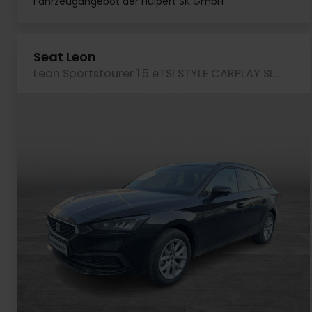
Fahrzeugangebot der Hülpert SK GmbH
Seat Leon
Leon Sportstourer 1.5 eTSI STYLE CARPLAY SITZHZG