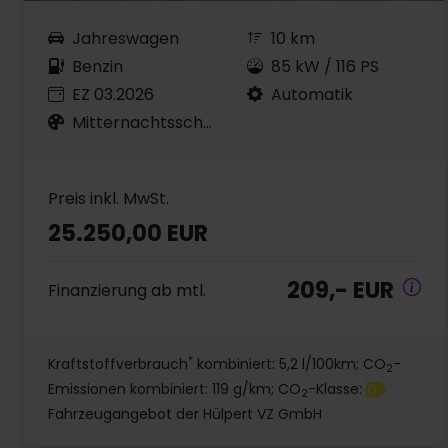
Jahreswagen
10 km
Benzin
85 kW / 116 PS
EZ 03.2026
Automatik
Mitternachtsschwarz
Preis inkl. MwSt.
25.250,00 EUR
209,- EUR
Finanzierung ab mtl.
*
Kraftstoffverbrauch
kombiniert: 5,2 l/100km; CO
-
2
Emissionen kombiniert: 119 g/km; CO
-Klasse:
D
2
Fahrzeugangebot der Hülpert VZ GmbH