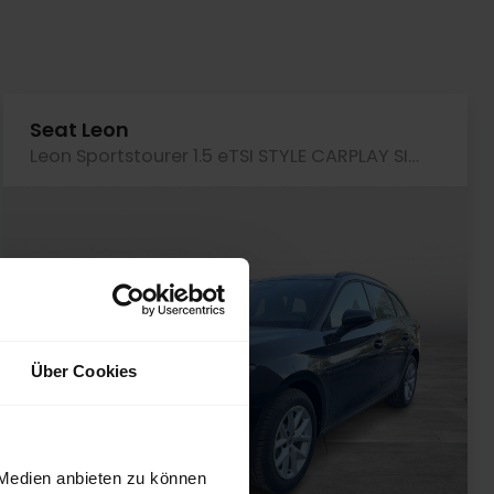
Seat Leon
Leon Sportstourer 1.5 eTSI STYLE CARPLAY SITZHZG
Über Cookies
 Medien anbieten zu können