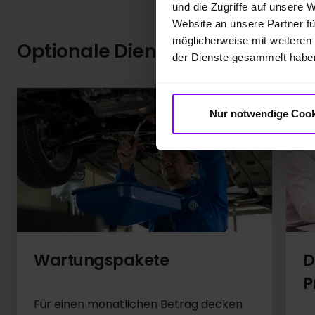
und die Zugriffe auf unsere 
Website an unsere Partner fü
möglicherweise mit weiteren
Optionale Dienstleistungen:
Die
der Dienste gesammelt habe
Nur notwendige Cook
D
Wartungspakete
P
Für einen monatlichen Betrag decken