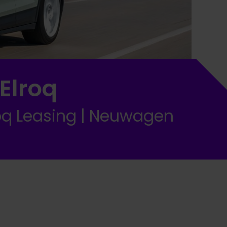
Elroq
oq Leasing | Neuwagen