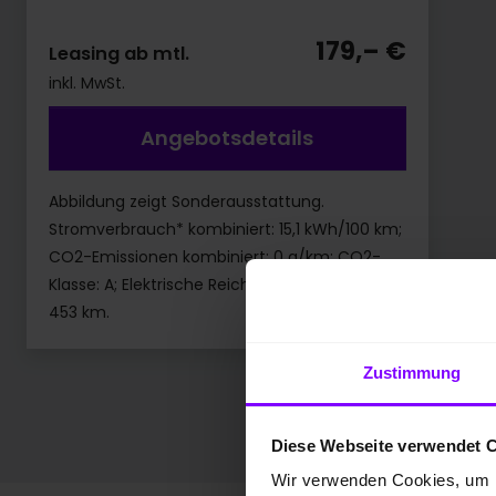
179,– €
Leasing ab mtl.
inkl. MwSt.
Angebotsdetails
Abbildung zeigt Sonderausstattung.
Stromverbrauch* kombiniert: 15,1 kWh/100 km;
CO2-Emissionen kombiniert: 0 g/km; CO2-
Klasse: A; Elektrische Reichweite kombiniert:
453 km.
Zustimmung
Diese Webseite verwendet 
Wir verwenden Cookies, um I