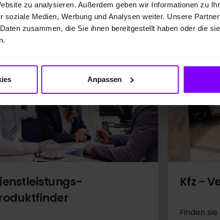
Website zu analysieren. Außerdem geben wir Informationen zu I
r soziale Medien, Werbung und Analysen weiter. Unsere Partner
 Daten zusammen, die Sie ihnen bereitgestellt haben oder die s
 zu Ihnen passen!
n.
ies
Anpassen
ienstleistungs-
Kfz - V
roduktfinder
Finden sie