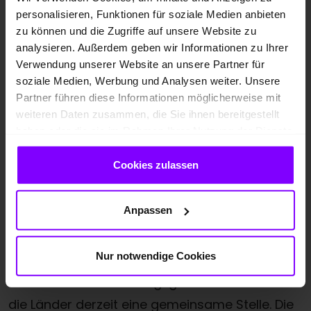
Marktüberwachungsbehörde
personalisieren, Funktionen für soziale Medien anbieten
zu können und die Zugriffe auf unsere Website zu
Wenn Sie der Meinung sind, dass diese
analysieren. Außerdem geben wir Informationen zu Ihrer
Webseite nicht barrierefrei zugänglich ist,
Verwendung unserer Website an unsere Partner für
informieren Sie bitte unsere oben genannte
soziale Medien, Werbung und Analysen weiter. Unsere
Partner führen diese Informationen möglicherweise mit
Stelle oder Person. Wir bemühen uns, Anfragen
weiteren Daten zusammen, die Sie ihnen bereitgestellt
innerhalb einer angemessenen Frist zu
haben oder die sie im Rahmen Ihrer Nutzung der Dienste
beantworten.
gesammelt haben.
Cookies zulassen
Falls Sie mit der Antwort ganz oder teilweise
unzufrieden sind, können Sie sich auch an die
Anpassen
folgende Behörde wenden.
Nur notwendige Cookies
Zur Wahrnehmung der Aufgaben des
Barrierefreiheitsstärkungsgesetzes errichten
die Länder derzeit eine gemeinsame Stelle. Die