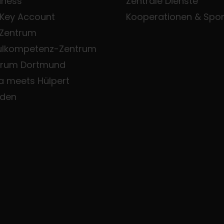
iness
Zentrale Dienste
 Key Account
Kooperationen & Spo
 Zentrum
ulkompetenz-Zentrum
trum Dortmund
a meets Hülpert
den