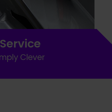
Service
imply Clever