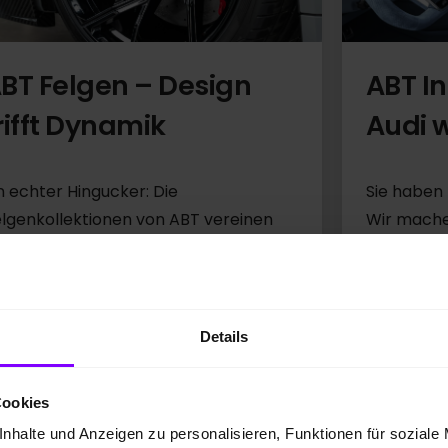
ABT In
BT Felgen – Design
Audi 
rifft Dynamik
Sie haben
n echter Hingucker: Die
Wir mache
lgenkollektionen von ABT vereinen
einzigartig
otorsport-DNA mit edler
raßenoptik.
Mehr
Mehr zu ABT Felgen
Details
Cookies
nhalte und Anzeigen zu personalisieren, Funktionen für soziale