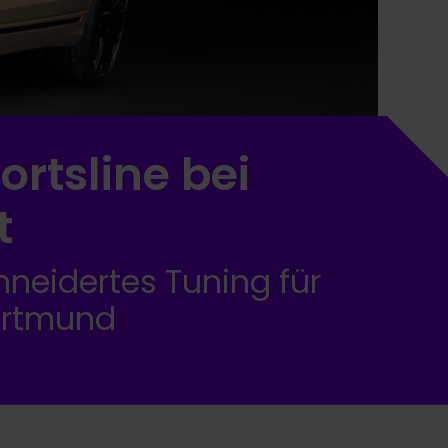
ortsline bei
t
eidertes Tuning für
ortmund