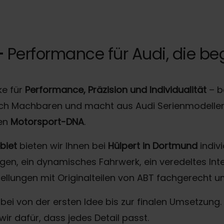
–
Performance für Audi, die beg
ke für
Performance, Präzision und Individualität
– b
sch Machbaren und macht aus Audi Serienmodelle
ren
Motorsport-DNA
.
biet
bieten wir Ihnen bei
Hülpert in Dortmund
indivi
elgen, ein dynamisches Fahrwerk, ein veredeltes 
tellungen mit Originalteilen von ABT fachgerecht u
ei von der ersten Idee bis zur finalen Umsetzung. 
ir dafür, dass jedes Detail passt.