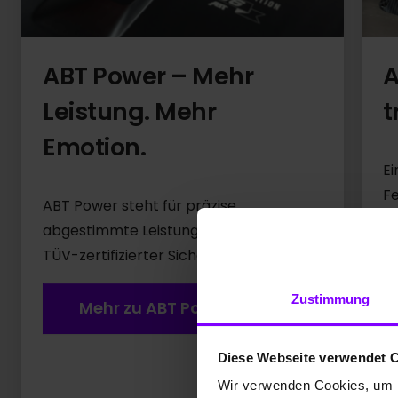
ABT Power – Mehr
A
Leistung. Mehr
t
Emotion.
Ei
Fe
ABT Power steht für präzise
M
abgestimmte Leistungssteigerung mit
St
TÜV-zertifizierter Sicherheit.
Zustimmung
Mehr zu ABT Power
Diese Webseite verwendet 
Wir verwenden Cookies, um I