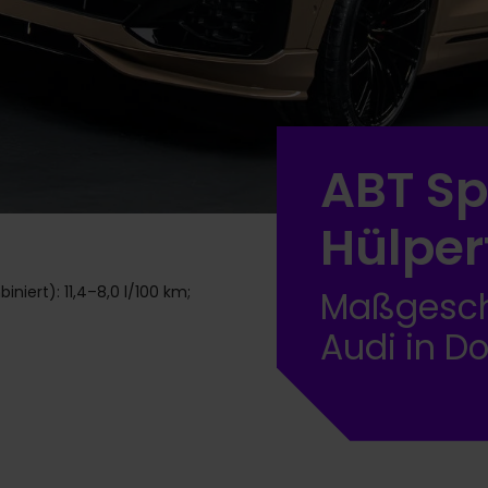
ABT Sp
Hülper
iert): 11,4–8,0 l/100 km;
Maßgeschn
Audi in D