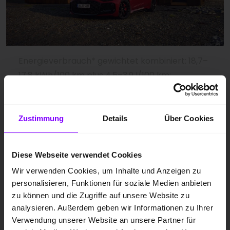
Energieverbrauch* gewichtet kombiniert: 18,7–
17,8 kWh/100 km plus 4,5–3,9 l/100 km;
Kraftstoffverbrauch bei entladener Batterie
kombiniert: 10,2–9,6 l/100 km; CO₂-Emissionen
gewichtet kombiniert: 102–88 g/km; CO₂-Klasse
Zustimmung
Details
Über Cookies
gewichtet kombiniert: C–B; CO₂-Klasse bei
entladener Batterie: G.
Diese Webseite verwendet Cookies
Der Audi RS 5 auch als Avant
Wir verwenden Cookies, um Inhalte und Anzeigen zu
personalisieren, Funktionen für soziale Medien anbieten
zu können und die Zugriffe auf unsere Website zu
Energieverbrauch* gewichtet kombiniert: 18,7–
analysieren. Außerdem geben wir Informationen zu Ihrer
17,8 kWh/100 km plus 4,5–3,9 l/100 km;
Verwendung unserer Website an unsere Partner für