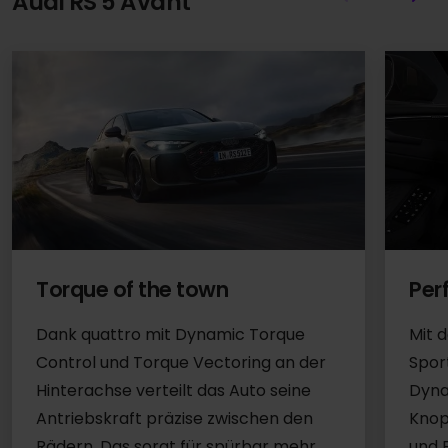
Audi RS 5 Avant
Torque of the town
Per
Dank quattro mit Dynamic Torque
Mit 
Control und Torque Vectoring an der
Sport
Hinterachse verteilt das Auto seine
Dyna
Antriebskraft präzise zwischen den
Knop
Rädern. Das sorgt für spürbar mehr
und 