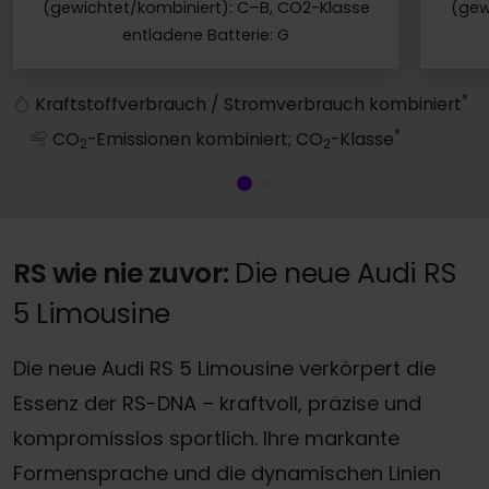
(gewichtet/kombiniert): C–B, CO2-Klasse
(gew
entladene Batterie: G
RS 5 Avant
*
Kraftstoffverbrauch / Stromverbrauch kombiniert
*
CO
-Emissionen kombiniert; CO
-Klasse
2
2
RS wie nie zuvor:
Die neue Audi RS
5 Limousine
Die neue Audi RS 5 Limousine verkörpert die
Essenz der RS-DNA – kraftvoll, präzise und
kompromisslos sportlich. Ihre markante
Formensprache und die dynamischen Linien