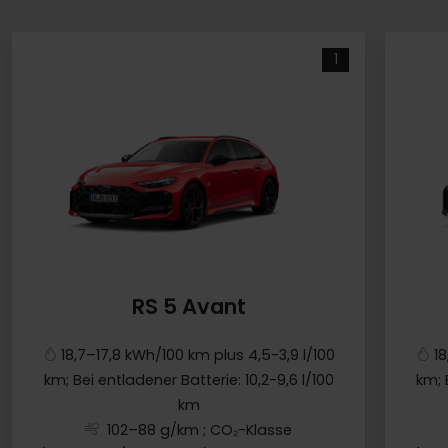
1
RS 5 Avant
18,7–17,8 kWh/100 km plus 4,5-3,9 l/100
1
km; Bei entladener Batterie: 10,2-9,6 l/100
km; 
km
102–88 g/km
; CO₂-Klasse