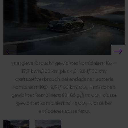
Energieverbrauch* gewichtet kombiniert: 18,4–
17,7 kWh/100 km plus 4,3–3,8 l/100 km;
Kraftstoffverbrauch bei entladener Batterie
kombiniert: 10,0–9,5 l/100 km; CO₂-Emissionen
gewichtet kombiniert: 98-86 g/km; CO₂-Klasse
gewichtet kombiniert: C–B; CO₂-Klasse bei
entladener Batterie: G.