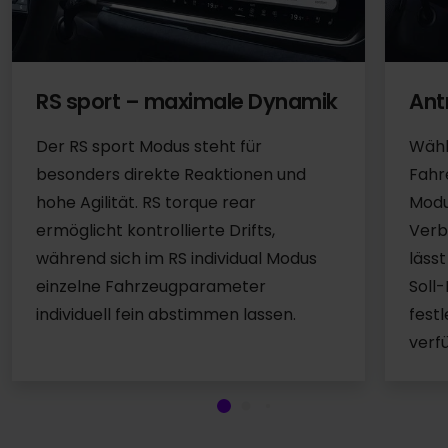
RS sport – maximale Dynamik
Ant
Der RS sport Modus steht für
Wähl
besonders direkte Reaktionen und
Fahr
hohe Agilität. RS torque rear
Modu
ermöglicht kontrollierte Drifts,
Verb
während sich im RS individual Modus
läss
einzelne Fahrzeugparameter
Soll
individuell fein abstimmen lassen.
festl
verf