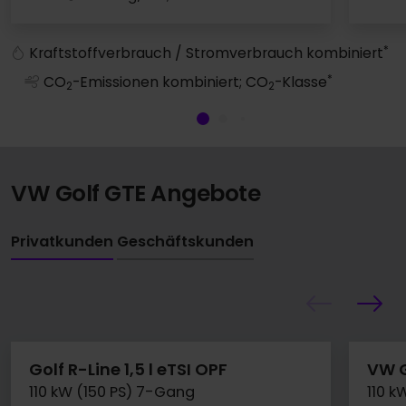
VW Golf
*
Kraftstoffverbrauch / Stromverbrauch kombiniert
*
CO
-Emissionen kombiniert; CO
-Klasse
2
2
VW Golf GTE Angebote
Privatkunden
Geschäftskunden
Golf R-Line 1,5 l eTSI OPF
VW G
110 kW (150 PS) 7-Gang
110 k