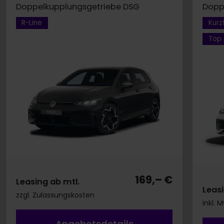
Doppelkupplungsgetriebe DSG
Dopp
R-Line
Kurz
Top 
169,– €
Leasing ab mtl.
Leasi
zzgl. Zulassungskosten
inkl. 
Angebotsdetails