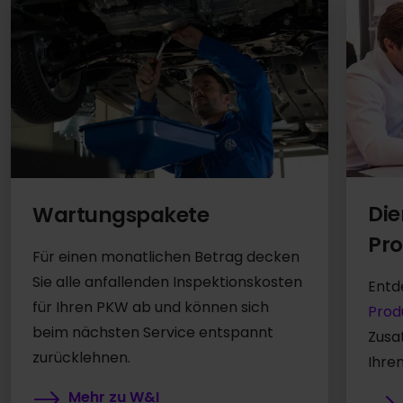
Die
Wartungspakete
Pro
Für einen monatlichen Betrag decken
Sie alle anfallenden Inspektionskosten
Entd
für Ihren PKW ab und können sich
Prod
beim nächsten Service entspannt
Zusa
zurücklehnen.
Ihre
Mehr zu W&I