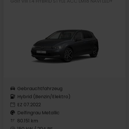
Golf VIII 1.4 HYBRID STYLE ACC LM18 NAVI LED+
Gebrauchtfahrzeug
Hybrid (Benzin/Elektro)
EZ 07.2022
Delfingrau Metallic
80.151 km
150 kW / 204 PS