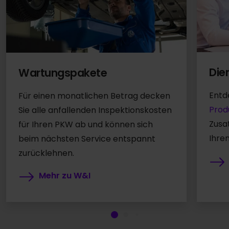
Die
Wartungspakete
Entd
Für einen monatlichen Betrag decken
Prod
Sie alle anfallenden Inspektionskosten
Zusa
für Ihren PKW ab und können sich
Ihre
beim nächsten Service entspannt
zurücklehnen.
Mehr zu W&I