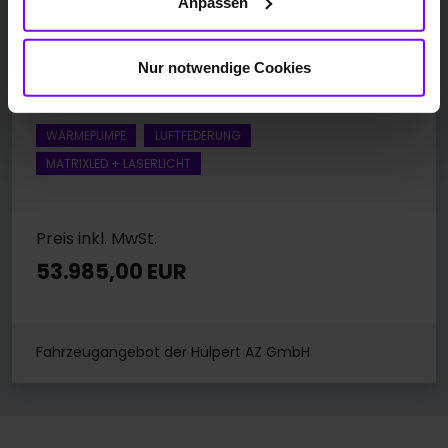
Anpassen
Tangorot Metallic
65.851 km
350 kW / 476 PS
Nur notwendige Cookies
Automatik
WÄRMEPUMPE
LUFTFEDERUNG
MATRIXLED + LASERLICHT
Preis inkl. MwSt.
53.985,00 EUR
Fahrzeugangebot der Hülpert AZ GmbH