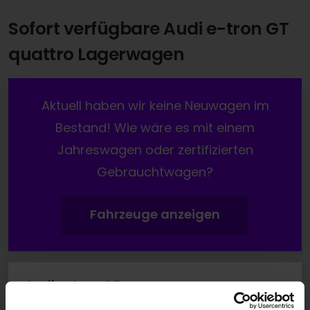
Sofort verfügbare Audi e-tron GT
quattro Lagerwagen
Aktuell haben wir keine Neuwagen im
Bestand! Wie wäre es mit einem
Jahreswagen oder zertifizierten
Gebrauchtwagen?
Fahrzeuge anzeigen
Audi e-tron GT
e-tron GT Qu. BLACK PANO WOLFRAM DYNAMIK+