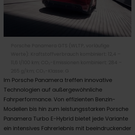
Porsche Panamera GTS (WLTP, vorläufige
Werte): Kraftstoffverbrauch kombiniert: 12,4 –
11,6 l/100 km; CO₂-Emissionen kombiniert: 284 –
265 g/km; CO₂-Klasse: G
Im Porsche Panamera treffen innovative
Technologien auf außergewöhnliche
Fahrperformance. Von effizienten Benzin-
Modellen bis hin zum leistungsstarken Porsche
Panamera Turbo E-Hybrid bietet jede Variante
ein intensives Fahrerlebnis mit beeindruckender