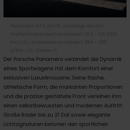
Panamera GTS (WLTP, vorläufige Werte):
Kraftstoffverbrauch kombiniert: 12,4 – 11,6 l/100
km; CO₂-Emissionen kombiniert: 284 – 265
g/km; CO₂-Klasse: G
Der Porsche Panamera verbindet die Dynamik
eines Sportwagens mit dem Komfort einer
exklusiven Luxuslimousine. Seine flache,
athletische Form, die markanten Proportionen
und die präzise gestaltete Front verleihen ihm
einen selbstbewussten und modernen Auftritt.
Große Räder bis zu 21 Zoll sowie elegante
Lichtsignaturen betonen den sportlichen