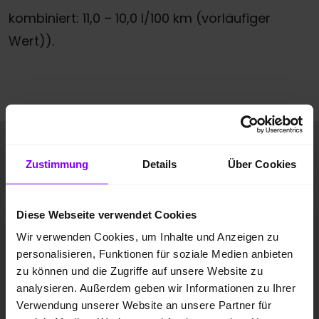
kombiniert: 11,0 – 10,0 l/100 km (vorläufiger
Wert)).
Sofort verfügbare Porsche
Zustimmung
Details
Über Cookies
Panamera.
Diese Webseite verwendet Cookies
Porsche Panamera
Wir verwenden Cookies, um Inhalte und Anzeigen zu
Panamera GTS HA-Lenkung InnoDrive Head-Up LED
personalisieren, Funktionen für soziale Medien anbieten
zu können und die Zugriffe auf unsere Website zu
analysieren. Außerdem geben wir Informationen zu Ihrer
Verwendung unserer Website an unsere Partner für