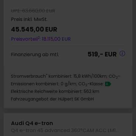
UPE: 63.660,00 EUR
Preis inkl. MwSt.
45.545,00 EUR
2
Preisvorteil
: 18.115,00 EUR
519,- EUR
Finanzierung ab mtl.
*
Stromverbrauch
kombiniert: 15,8 kWh/100km; CO
-
2
Emissionen kombiniert: 0 g/km; CO
-Klasse:
A
2
Elektrische Reichweite kombiniert: 562 km
Fahrzeugangebot der Hülpert SK GmbH
Audi Q4 e-tron
Q4 e-tron 45 advanced 360°CAM ACC LM19 E-KLAPPE