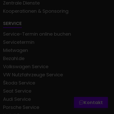
Zentrale Dienste
Kooperationen & Sponsoring
SERVICE
Service-Termin online buchen
Servicetermin
Mietwagen
Bezahl.de
Volkswagen Service
Termin online buchen
VW Nutzfahrzeuge Service
Zum Kontaktformular
Škoda Service
Seat Service
Werkstatttermin-Hotline
Audi Service
Kontakt
Porsche Service