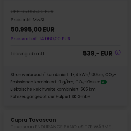
UPE: 65.055,00 EUR
Preis inkl. MwSt.
50.995,00 EUR
1
Preisvorteil
: 14.060,00 EUR
539,- EUR
Leasing ab mtl.
*
Stromverbrauch
kombiniert: 17,4 kWh/100km; CO
-
2
Emissionen kombiniert: 0 g/km; CO
-Klasse:
A
2
Elektrische Reichweite kombiniert: 505 km
Fahrzeugangebot der Hülpert SK GmbH
Cupra Tavascan
Tavascan ENDURANCE PANO eSITZE WÄRMEPUME HEADUP