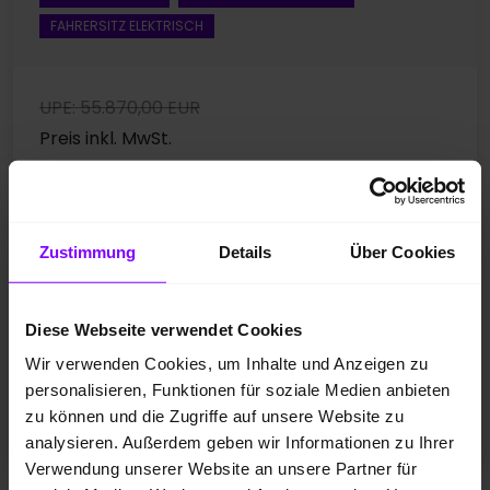
FAHRERSITZ ELEKTRISCH
UPE: 55.870,00 EUR
Preis inkl. MwSt.
47.585,00 EUR
1
Preisvorteil
: 8.285,00 EUR
Zustimmung
Details
Über Cookies
425,- EUR
Leasing ab mtl.
Diese Webseite verwendet Cookies
*
Stromverbrauch
kombiniert: 15,8 kWh/100km; CO
-
2
Wir verwenden Cookies, um Inhalte und Anzeigen zu
Emissionen kombiniert: 0 g/km; CO
-Klasse:
A
2
personalisieren, Funktionen für soziale Medien anbieten
Elektrische Reichweite kombiniert: 427 km
zu können und die Zugriffe auf unsere Website zu
Fahrzeugangebot der Hülpert SK GmbH
analysieren. Außerdem geben wir Informationen zu Ihrer
Verwendung unserer Website an unsere Partner für