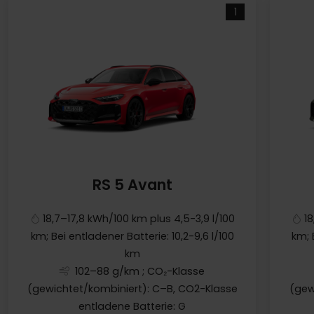
1
RS 5 Avant
18,7–17,8 kWh/100 km plus 4,5-3,9 l/100
1
km; Bei entladener Batterie: 10,2-9,6 l/100
km; 
km
102–88 g/km
; CO₂-Klasse
(gewichtet/kombiniert): C–B, CO2-Klasse
(gew
entladene Batterie: G