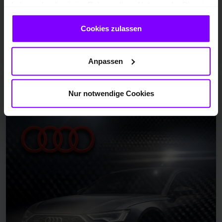
54.888,00 EUR
haben oder die sie im Rahmen Ihrer Nutzung der Dienste
gesammelt haben.
Cookies zulassen
Fahrzeugangebot der Hülpert VZ GmbH
Anpassen
Audi S6
Nur notwendige Cookies
S6 Avant Qu. STANDHZ. AHK KAMERA ALU20" HEADUP