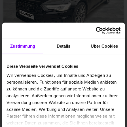
Zustimmung
Details
Über Cookies
Gebrauchtfahrzeug
Diesel
Diese Webseite verwendet Cookies
EZ 07.2024
Brillantschwarz
Wir verwenden Cookies, um Inhalte und Anzeigen zu
personalisieren, Funktionen für soziale Medien anbieten
25.854 km
zu können und die Zugriffe auf unsere Website zu
253 kW / 344 PS
analysieren. Außerdem geben wir Informationen zu Ihrer
Automatik
Verwendung unserer Website an unsere Partner für
soziale Medien, Werbung und Analysen weiter. Unsere
Partner führen diese Informationen möglicherweise mit
Preis inkl. MwSt.
weiteren Daten zusammen, die Sie ihnen bereitgestellt