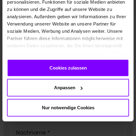
personalisieren, Funktionen für soziale Medien anbieten
zu können und die Zugriffe auf unsere Website zu
analysieren. Außerdem geben wir Informationen zu Ihrer
Verwendung unserer Website an unsere Partner für
Haben Sie Fragen zum VW
soziale Medien, Werbung und Analysen weiter. Unsere
Partner führen diese Informationen möglicherweise mit
ID.7?
Kontaktieren Sie uns!
weiteren Daten zusammen, die Sie ihnen bereitgestellt
haben oder die sie im Rahmen Ihrer Nutzung der Dienste
gesammelt haben.
Standort
*
Cookies zulassen
Herr
Frau
Anpassen
Vorname
*
Nur notwendige Cookies
Nachname
*