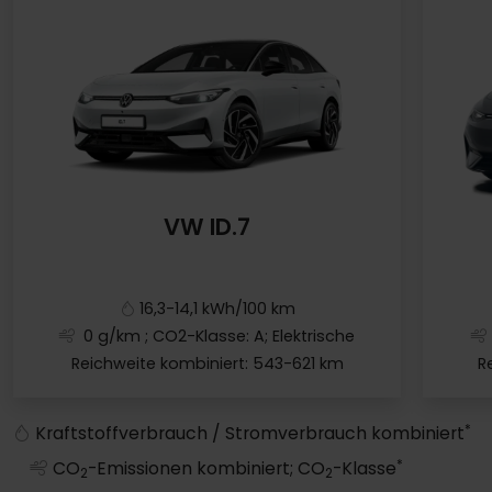
VW ID.7
16,3-14,1 kWh/100 km
0 g/km
; CO2-Klasse: A; Elektrische
Reichweite kombiniert: 543-621 km
R
VW ID.7
*
Kraftstoffverbrauch / Stromverbrauch kombiniert
*
CO
-Emissionen kombiniert; CO
-Klasse
2
2