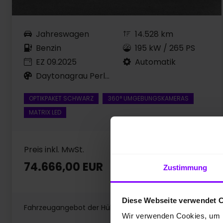
Jahreswagen
14.528 km
Benzin
195 kW / 265 PS
EZ 09.2025
Automatik
Daytonagrau Perleffekt
OPTIKPAKET SCHWARZ
360° UMGEBUNGSKAMERAS
MATRIX LED
Preis inkl. MwSt.
74.666,00 EUR
Zustimmung
Diese Webseite verwendet 
Fahrzeugangebot der Hülpert AZ GmbH
Wir verwenden Cookies, um I