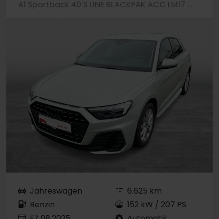
A1 Sportback 40 S LINE BLACKPAK ACC LM17 NAVI+
Jahreswagen
6.625 km
Benzin
152 kW / 207 PS
EZ 08.2025
Automatik