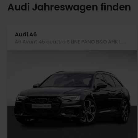
Audi Jahreswagen finden
Audi A6
A6 Avant 45 quattro S LINE PANO B&O AHK LM21