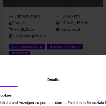
Jahreswagen
10.248 km
Benzin
110 kW / 150 PS
EZ 09.2025
Automatik
Daytonagrau Perleffekt
SONOS SOUNDSYSTEM
VIRTUAL COCKPIT PLUS
SPORTSITZE
Preis inkl. MwSt.
45.888,00 EUR
Details
Cookies
Fahrzeugangebot der Hülpert AZ GmbH
nhalte und Anzeigen zu personalisieren, Funktionen für soziale