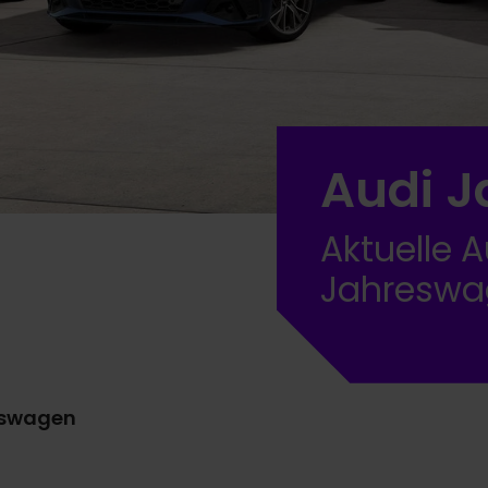
Audi 
Aktuelle 
Jahreswa
eswagen