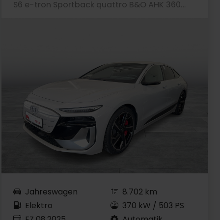
S6 e-tron Sportback quattro B&O AHK 360°CAM LM21
Jahreswagen
8.702 km
Elektro
370 kW / 503 PS
EZ 08.2025
Automatik