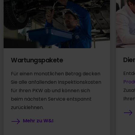
Die
Wartungspakete
Entd
Für einen monatlichen Betrag decken
Prod
Sie alle anfallenden Inspektionskosten
Zusa
für Ihren PKW ab und können sich
Ihre
beim nächsten Service entspannt
zurücklehnen.
Mehr zu W&I