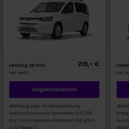
219,– €
Leasing ab mtl.
Leasi
inkl. MwSt.
inkl. 
Angebotsdetails
Abbildung zeigt Sonderausstattung.
Abbil
Kraftstoffverbrauch* kombiniert: 6,5 l/100
Energ
km; CO2-Emissionen kombiniert: 149 g/km;
14,5 k
CO2-Klasse: E.
Krafts