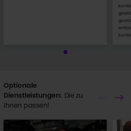
kombi
gewic
gewich
entlad
kombin
Optionale
Dienstleistungen:
Die zu
Ihnen passen!