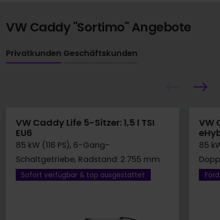
VW Caddy "Sortimo" Angebote
Privatkunden
Geschäftskunden
VW Caddy Life 5-Sitzer: 1,5 l TSI
VW C
EU6
eHyb
85 kW (116 PS), 6-Gang-
85 kW
Schaltgetriebe, Radstand: 2.755 mm
Dopp
Sofort verfügbar & top ausgestattet
Förd