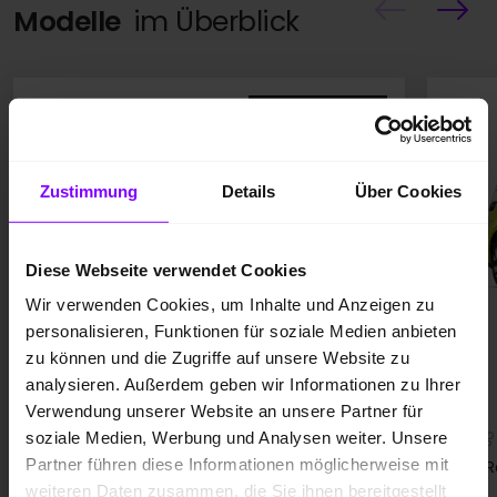
Modelle
im Überblick
Jetzt bestellen
Zustimmung
Details
Über Cookies
Diese Webseite verwendet Cookies
Wir verwenden Cookies, um Inhalte und Anzeigen zu
personalisieren, Funktionen für soziale Medien anbieten
Der Amarok
zu können und die Zugriffe auf unsere Website zu
analysieren. Außerdem geben wir Informationen zu Ihrer
Verwendung unserer Website an unsere Partner für
soziale Medien, Werbung und Analysen weiter. Unsere
10,4-8,6 l/100 km
Partner führen diese Informationen möglicherweise mit
272-226 g/km; CO₂-Klasse: G
R
weiteren Daten zusammen, die Sie ihnen bereitgestellt