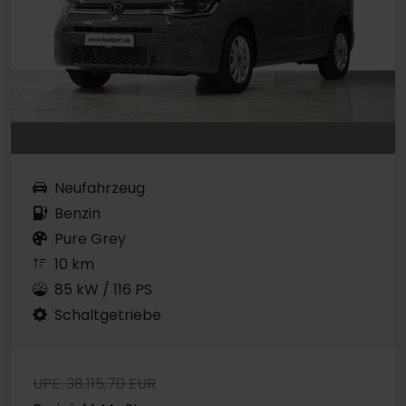
Neufahrzeug
Benzin
Pure Grey
10 km
85 kW / 116 PS
Schaltgetriebe
UPE: 38.115,70 EUR