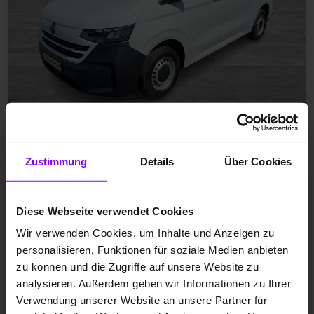
Jahreswagen
Zustimmung
Details
Über Cookies
Diesel
EZ 08.2025
Clear White
Diese Webseite verwendet Cookies
10.219 km
Wir verwenden Cookies, um Inhalte und Anzeigen zu
110 kW / 150 PS
personalisieren, Funktionen für soziale Medien anbieten
zu können und die Zugriffe auf unsere Website zu
Schaltgetriebe
analysieren. Außerdem geben wir Informationen zu Ihrer
Verwendung unserer Website an unsere Partner für
CARPLAY/ANDROID AUTO
KEYLESS GO
EINPARKHILFE