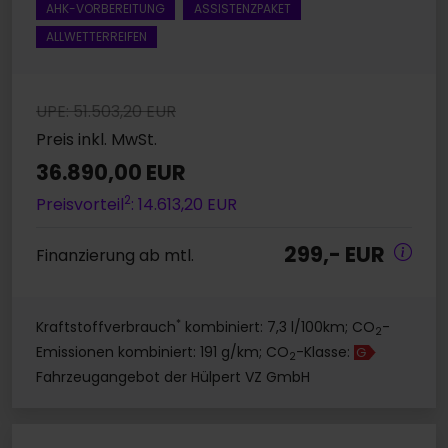
AHK-VORBEREITUNG
ASSISTENZPAKET
ALLWETTERREIFEN
UPE: 51.503,20 EUR
Preis inkl. MwSt.
36.890,00 EUR
2
Preisvorteil
: 14.613,20 EUR
299,- EUR
Finanzierung ab mtl.
*
Kraftstoffverbrauch
kombiniert: 7,3 l/100km; CO
-
2
Emissionen kombiniert: 191 g/km; CO
-Klasse:
G
2
Fahrzeugangebot der Hülpert VZ GmbH