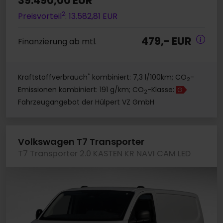
39.490,00 EUR
2
Preisvorteil
: 13.582,81 EUR
479,- EUR
Finanzierung ab mtl.
*
Kraftstoffverbrauch
kombiniert: 7,3 l/100km; CO
-
2
Emissionen kombiniert: 191 g/km; CO
-Klasse:
G
2
Fahrzeugangebot der Hülpert VZ GmbH
Volkswagen T7 Transporter
T7 Transporter 2.0 KASTEN KR NAVI CAM LED