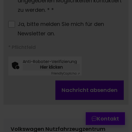
angegebenen Möglichkeiten kontaktiert
zu werden. *
*
Ja, bitte melden Sie mich für den
Newsletter an.
* Pflichtfeld
Anti-Roboter-Verifizierung
Hier klicken
Friendly
Captcha ⇗
Termin online buchen
Nachricht absenden
Zum Kontaktformular
Werkstatttermin-Hotline
Kontakt
Volkswagen Nutzfahrzeugzentrum